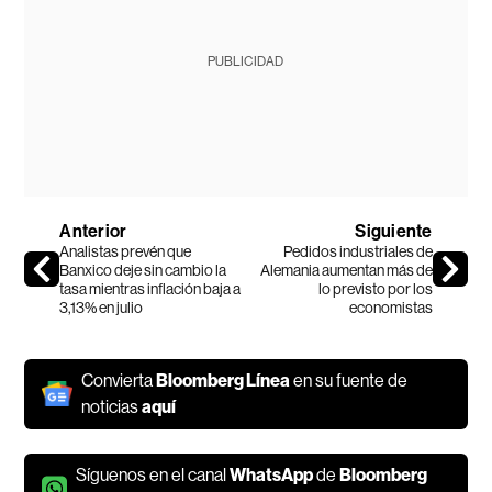
PUBLICIDAD
Anterior
Siguiente
Analistas prevén que
Pedidos industriales de
Banxico deje sin cambio la
Alemania aumentan más de
tasa mientras inflación baja a
lo previsto por los
3,13% en julio
economistas
Convierta
Bloomberg Línea
en su fuente de
noticias
aquí
Síguenos en el canal
WhatsApp
de
Bloomberg