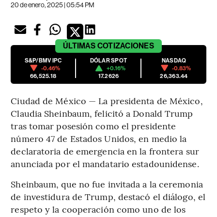
20 de enero, 2025 | 05:54 PM
ÚLTIMAS
COTIZACIONES
S&P/BMV IPC
DÓLAR SPOT
NASDAQ
-0.46%
+0.16%
-0.83%
66,525.18
17.2626
26,363.44
Ciudad de México — La presidenta de México,
Claudia Sheinbaum, felicitó a Donald Trump
tras tomar posesión como el presidente
número 47 de Estados Unidos, en medio la
declaratoria de emergencia en la frontera sur
anunciada por el mandatario estadounidense.
Sheinbaum, que no fue invitada a la ceremonia
de investidura de Trump, destacó el diálogo, el
respeto y la cooperación como uno de los