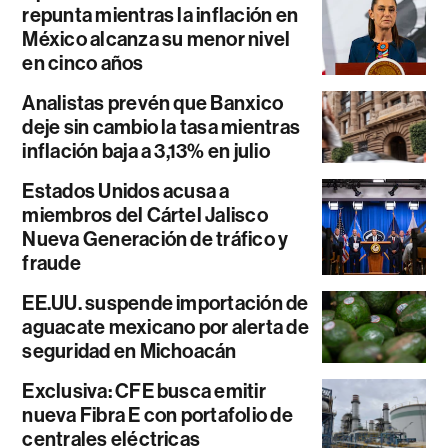
repunta mientras la inflación en
México alcanza su menor nivel
en cinco años
Analistas prevén que Banxico
deje sin cambio la tasa mientras
inflación baja a 3,13% en julio
Estados Unidos acusa a
miembros del Cártel Jalisco
Nueva Generación de tráfico y
fraude
EE.UU. suspende importación de
aguacate mexicano por alerta de
seguridad en Michoacán
Exclusiva: CFE busca emitir
nueva Fibra E con portafolio de
centrales eléctricas