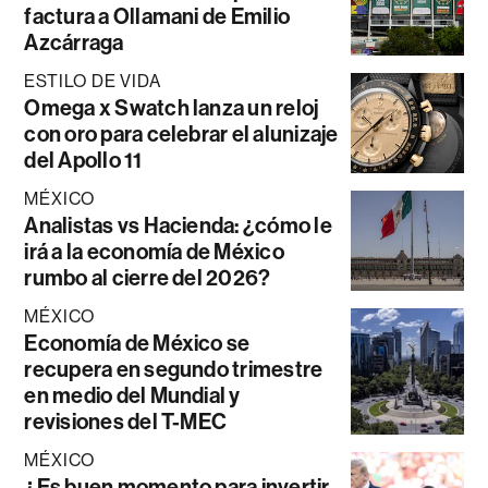
factura a Ollamani de Emilio
Azcárraga
ESTILO DE VIDA
Omega x Swatch lanza un reloj
con oro para celebrar el alunizaje
del Apollo 11
MÉXICO
Analistas vs Hacienda: ¿cómo le
irá a la economía de México
rumbo al cierre del 2026?
MÉXICO
Economía de México se
recupera en segundo trimestre
en medio del Mundial y
revisiones del T-MEC
MÉXICO
¿Es buen momento para invertir