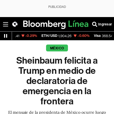
PUBLICIDAD
Ingresar
-0.29%
ETH/USD
-0.60%
Visa
-0.28%
41
1,904.26
368.54
MÉXICO
Sheinbaum felicita a
Trump en medio de
declaratoria de
emergencia en la
frontera
El mensaje de la presidenta de México ocurre luego