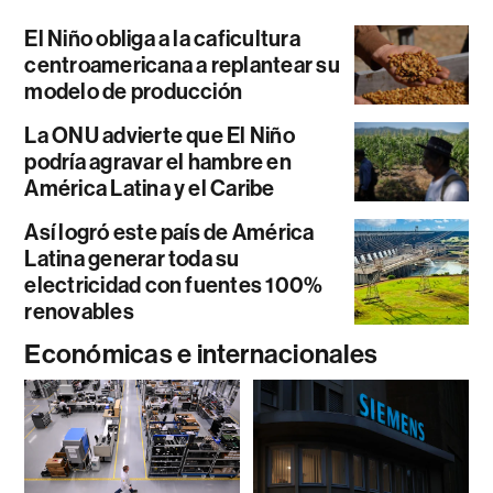
El Niño obliga a la caficultura
centroamericana a replantear su
modelo de producción
La ONU advierte que El Niño
podría agravar el hambre en
América Latina y el Caribe
Así logró este país de América
Latina generar toda su
electricidad con fuentes 100%
renovables
Económicas e internacionales