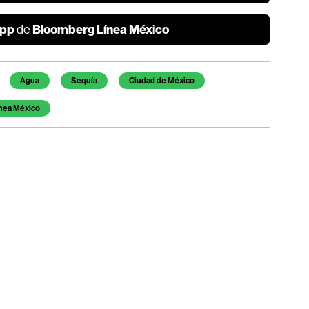
pp
Bloomberg Línea México
de
Agua
Sequía
Ciudad de México
nea México