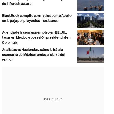
de infraestructura
BlackRock compite con rivales como Apollo
en la puja por proyectos mexicanos
Agenda de la semana: empleo en EE.UU.,
tasas en México y posesión presidencial en
Colombia
Analistas vs Hacienda: ¿cómo le irá a la
economía de México rumbo al cierre del
2026?
PUBLICIDAD