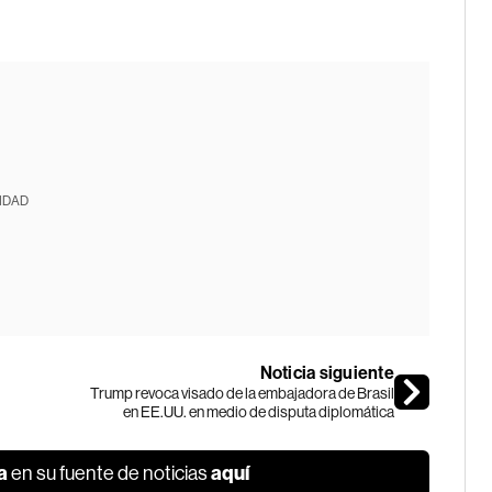
IDAD
Noticia siguiente
Trump revoca visado de la embajadora de Brasil
en EE.UU. en medio de disputa diplomática
a
aquí
en su fuente de noticias