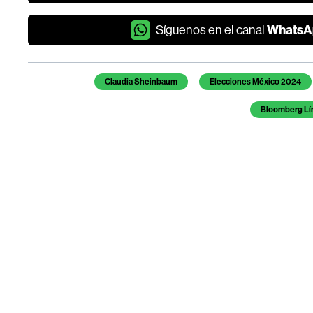
WhatsA
Síguenos en el canal
Temas de este artículo
Claudia Sheinbaum
Elecciones México 2024
Bloomberg Lí