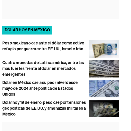
DÓLAR HOY EN MÉXICO
Peso mexicano cae ante el dólar como activo
refugio por guerra entre EE.UU., Israel e Irán
Cuatro monedas de Latinoamérica, entre las
más fuertes frente al dólar en mercados
emergentes
Dólar en México cae a su peor nivel desde
mayo de 2024 ante política de Estados
Unidos
Dólar hoy 19 de enero: peso cae por tensiones
geopolíticas de EE.UU. y amenazas militares a
México