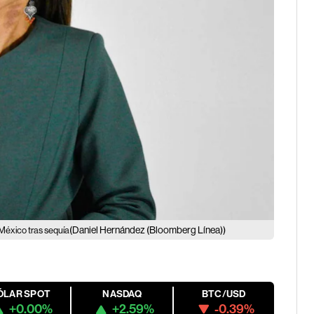
(Daniel Hernández (Bloomberg Línea))
 México tras sequía
ÓLAR SPOT
NASDAQ
BTC/USD
+0.00%
+2.59%
-0.39%