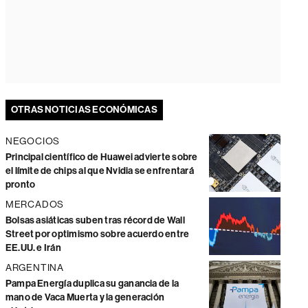
OTRAS NOTICIAS ECONÓMICAS
NEGOCIOS
Principal científico de Huawei advierte sobre
el límite de chips al que Nvidia se enfrentará
pronto
MERCADOS
Bolsas asiáticas suben tras récord de Wall
Street por optimismo sobre acuerdo entre
EE.UU. e Irán
ARGENTINA
Pampa Energía duplica su ganancia de la
mano de Vaca Muerta y la generación