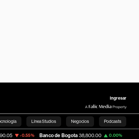
Ingresar
ecnología
Línea Studios
Negocios
Podcasts
Banco de Bogota
38,800.00
Apple
309.25
-0.55%
0.00%
English