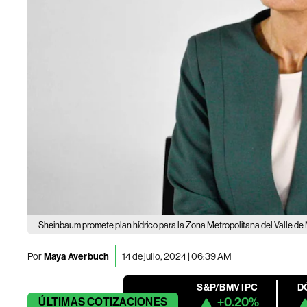
Sheinbaum promete plan hídrico para la Zona Metropolitana del Valle de
Por
Maya Averbuch
14 de julio, 2024 | 06:39 AM
S&P/BMV IPC
D
+0.20%
ÚLTIMAS
COTIZACIONES