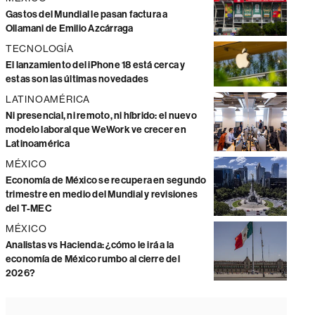
Gastos del Mundial le pasan factura a
Ollamani de Emilio Azcárraga
TECNOLOGÍA
El lanzamiento del iPhone 18 está cerca y
estas son las últimas novedades
LATINOAMÉRICA
Ni presencial, ni remoto, ni híbrido: el nuevo
modelo laboral que WeWork ve crecer en
Latinoamérica
MÉXICO
Economía de México se recupera en segundo
trimestre en medio del Mundial y revisiones
del T-MEC
MÉXICO
Analistas vs Hacienda: ¿cómo le irá a la
economía de México rumbo al cierre del
2026?