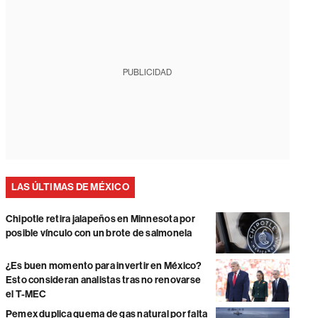
PUBLICIDAD
LAS ÚLTIMAS DE MÉXICO
Chipotle retira jalapeños en Minnesota por
posible vínculo con un brote de salmonela
¿Es buen momento para invertir en México?
Esto consideran analistas tras no renovarse
el T-MEC
Pemex duplica quema de gas natural por falta