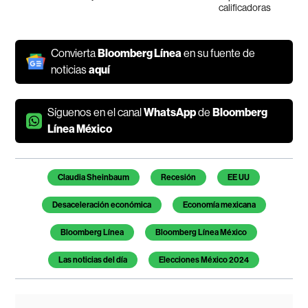
calificadoras
Convierta
Bloomberg Línea
en su fuente de
noticias
aquí
Síguenos en el canal
WhatsApp
de
Bloomberg
Línea México
Temas de este artículo
Claudia Sheinbaum
Recesión
EE UU
Desaceleración económica
Economía mexicana
Bloomberg Línea
Bloomberg Línea México
Las noticias del día
Elecciones México 2024