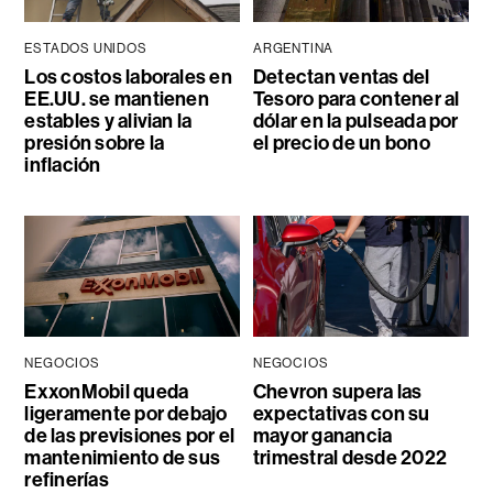
ESTADOS UNIDOS
ARGENTINA
Los costos laborales en
Detectan ventas del
EE.UU. se mantienen
Tesoro para contener al
estables y alivian la
dólar en la pulseada por
presión sobre la
el precio de un bono
inflación
NEGOCIOS
NEGOCIOS
ExxonMobil queda
Chevron supera las
ligeramente por debajo
expectativas con su
de las previsiones por el
mayor ganancia
mantenimiento de sus
trimestral desde 2022
refinerías