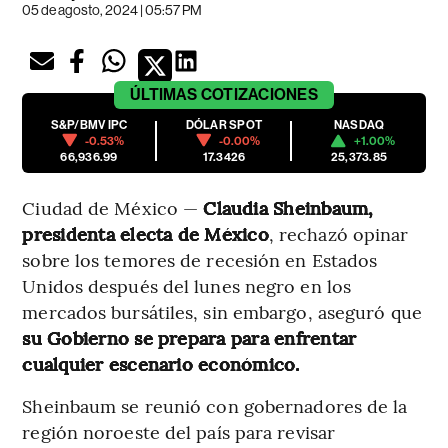
05 de agosto, 2024 | 05:57 PM
ÚLTIMAS
COTIZACIONES
S&P/BMV IPC
DÓLAR SPOT
NASDAQ
-0.53%
-0.00%
+1.00%
66,936.99
17.3426
25,373.85
Ciudad de México —
Claudia Sheinbaum,
presidenta electa de México
, rechazó opinar
sobre los temores de recesión en Estados
Unidos después del lunes negro en los
mercados bursátiles, sin embargo, aseguró que
su Gobierno se prepara para enfrentar
cualquier escenario económico.
Sheinbaum se reunió con gobernadores de la
región noroeste del país para revisar