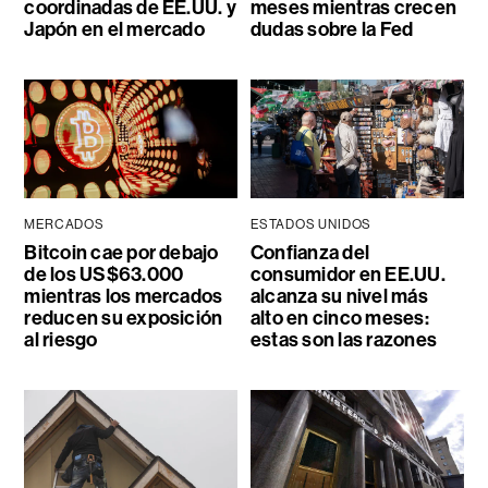
coordinadas de EE.UU. y
meses mientras crecen
Japón en el mercado
dudas sobre la Fed
MERCADOS
ESTADOS UNIDOS
Bitcoin cae por debajo
Confianza del
de los US$63.000
consumidor en EE.UU.
mientras los mercados
alcanza su nivel más
reducen su exposición
alto en cinco meses:
al riesgo
estas son las razones