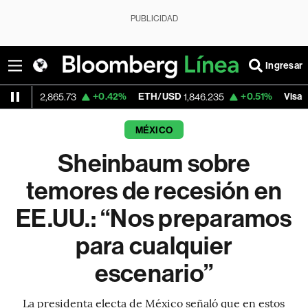
PUBLICIDAD
Ingresar
+0.42%
ETH/USD
+0.51%
Visa
2,865.73
1,846.235
366.13
MÉXICO
Sheinbaum sobre
temores de recesión en
EE.UU.: “Nos preparamos
para cualquier
escenario”
La presidenta electa de México señaló que en estos