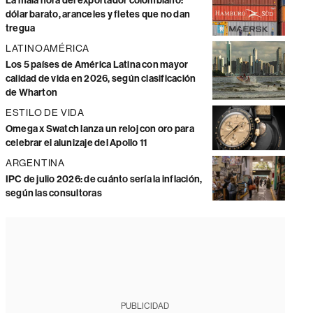
La mala hora del exportador colombiano:
dólar barato, aranceles y fletes que no dan
tregua
LATINOAMÉRICA
Los 5 países de América Latina con mayor
calidad de vida en 2026, según clasificación
de Wharton
ESTILO DE VIDA
Omega x Swatch lanza un reloj con oro para
celebrar el alunizaje del Apollo 11
ARGENTINA
IPC de julio 2026: de cuánto sería la inflación,
según las consultoras
PUBLICIDAD