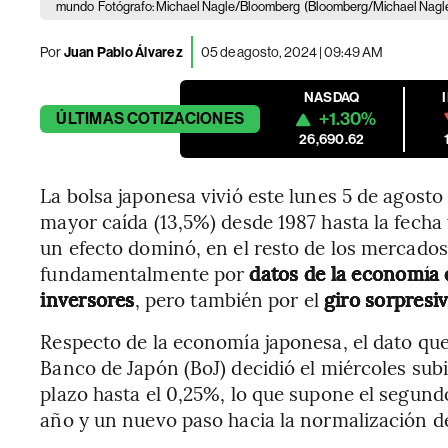
mundo
Fotógrafo: Michael Nagle/Bloomberg
(Bloomberg/Michael Nagl
Por
Juan Pablo Álvarez
05 de agosto, 2024 | 09:49 AM
NASDAQ
+1.30%
ÚLTIMAS
COTIZACIONES
26,690.62
La bolsa japonesa vivió este lunes 5 de agost
mayor caída (13,5%) desde 1987 hasta la fech
un efecto dominó, en el resto de los mercado
fundamentalmente por
datos de la economía
inversores
, pero también por el
giro sorpresi
Respecto de la economía japonesa, el dato que
Banco de Japón (BoJ) decidió el miércoles subir
plazo hasta el 0,25%, lo que supone el segund
año y un nuevo paso hacia la normalización de