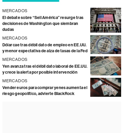
MERCADOS
El debate sobre “Sell América” resurge tras
decisiones de Washington que siembran
dudas
MERCADOS
Dólar cae tras débil dato de empleo en EE.UU.
y menor expectativa de alza de tasas de la Fed
MERCADOS
Yen avanza tras el débil dato laboral de EE.UU.
y crece la alerta por posible intervención
MERCADOS
Vender euros para comprar yenes aumenta el
riesgo geopolítico, advierte BlackRock