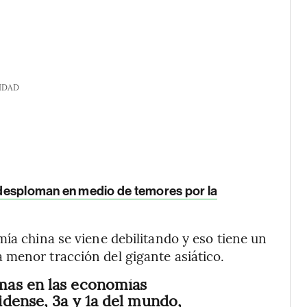
IDAD
desploman en medio de temores por la
ía china se viene debilitando y eso tiene un
 menor tracción del gigante asiático.
as en las economías
dense, 3a y 1a del mundo,