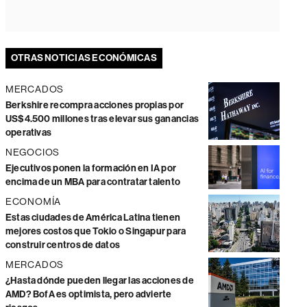
OTRAS NOTICIAS ECONÓMICAS
MERCADOS
Berkshire recompra acciones propias por
US$4.500 millones tras elevar sus ganancias
operativas
NEGOCIOS
Ejecutivos ponen la formación en IA por
encima de un MBA para contratar talento
ECONOMÍA
Estas ciudades de América Latina tienen
mejores costos que Tokio o Singapur para
construir centros de datos
MERCADOS
¿Hasta dónde pueden llegar las acciones de
AMD? BofA es optimista, pero advierte