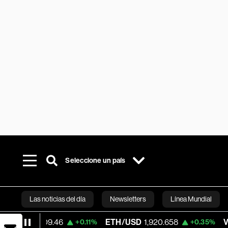
Seleccione un país
Las noticias del día
Newsletters
Línea Mundial
5,009.46
ETH/USD
1,920.658
Visa
362.
+0.11%
+0.35%
Bloomberg 