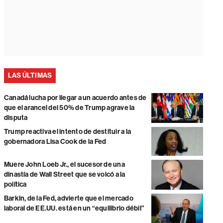
LAS ÚLTIMAS
Canadá lucha por llegar a un acuerdo antes de
que el arancel del 50% de Trump agrave la
disputa
Trump reactiva el intento de destituir a la
gobernadora Lisa Cook de la Fed
Muere John Loeb Jr., el sucesor de una
dinastía de Wall Street que se volcó a la
política
Barkin, de la Fed, advierte que el mercado
laboral de EE.UU. está en un “equilibrio débil”