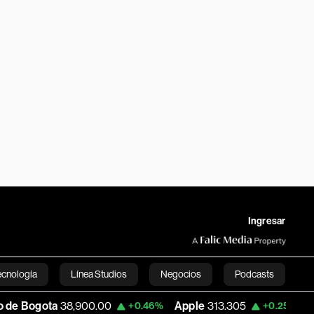
Ingresar
ecnología
Línea Studios
Negocios
Podcasts
ota
38,900.00
Apple
313.305
USD COP
+0.46%
+0.25%
English