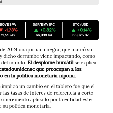
e)
IBOVESPA
S&P/BMV IPC
BTC/USD
-1.73%
+0.82%
+0.14%
172,513.42
66,938.64
65,025.87
o de 2024 una jornada negra, que marcó su
a y dicho derrumbe viene impactando, como
s del mundo.
El desplome bursátil
se explica
 estadounidense que preocupan a los
vo en la política monetaria nipona.
 implicó un cambio en el tablero fue que el
 las tasas de interés de referencia a corto
o incremento aplicado por la entidad este
 su política monetaria.