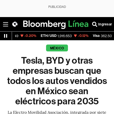
PUBLICIDAD
Ingresar
-0.20%
ETH/USD
-0.12%
Visa
-2.15%
1,916.653
362.50
MÉXICO
Tesla, BYD y otras
empresas buscan que
todos los autos vendidos
en México sean
eléctricos para 2035
La Electro Movilidad Asociación, integrada por siete