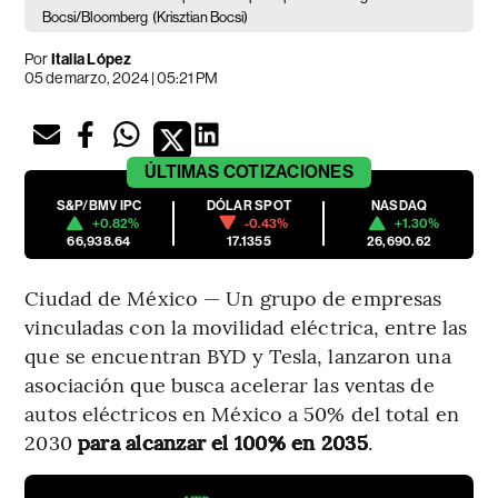
Bocsi/Bloomberg
(Krisztian Bocsi)
Por
Italia López
05 de marzo, 2024 | 05:21 PM
ÚLTIMAS
COTIZACIONES
S&P/BMV IPC
DÓLAR SPOT
NASDAQ
+0.82%
-0.43%
+1.30%
66,938.64
17.1355
26,690.62
Ciudad de México — Un grupo de empresas
vinculadas con la movilidad eléctrica, entre las
que se encuentran BYD y Tesla, lanzaron una
asociación que busca acelerar las ventas de
autos eléctricos en México a 50% del total en
2030
para alcanzar el 100% en 2035
.