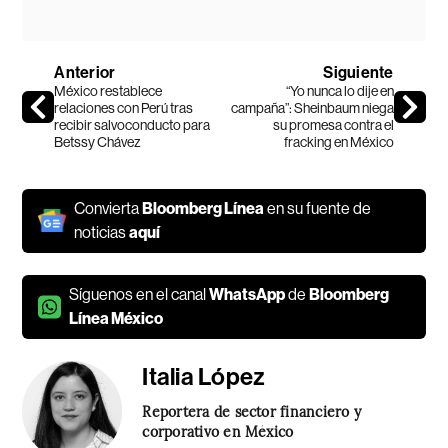
Anterior
Siguiente
México restablece
“Yo nunca lo dije en
relaciones con Perú tras
campaña”: Sheinbaum niega
recibir salvoconducto para
su promesa contra el
Betssy Chávez
fracking en México
Convierta
Bloomberg Línea
en su fuente de
noticias
aquí
Síguenos en el canal
WhatsApp
de
Bloomberg
Línea México
Italia López
Reportera de sector financiero y
corporativo en México