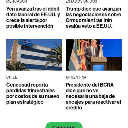
MERCADOS
ESTADOS UNIDOS
Yen avanza tras el débil
Trump dice que avanzan
dato laboral de EE.UU. y
las negociaciones sobre
crece la alerta por
Ormuz mientras Irán
posible intervención
evalúa veto a EE.UU.
CHILE
ARGENTINA
Cencosud reporta
Presidente del BCRA
pérdidas trimestrales
dice que no ve
por costos de su nuevo
necesaria una baja de
plan estratégico
encajes para reactivar el
crédito
Cargar más