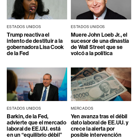
ESTADOS UNIDOS
ESTADOS UNIDOS
Trump reactiva el
Muere John Loeb Jr., el
intento de destituir a la
sucesor de una dinastía
gobernadora Lisa Cook
de Wall Street que se
de la Fed
volcó a la política
ESTADOS UNIDOS
MERCADOS
Barkin, de la Fed,
Yen avanza tras el débil
advierte que el mercado
dato laboral de EE.UU. y
laboral de EE.UU. está
crece la alerta por
en un “equilibrio débil”
posible intervención