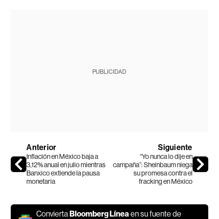
PUBLICIDAD
Anterior
Siguiente
Inflación en México baja a
“Yo nunca lo dije en
3,12% anual en julio mientras
campaña”: Sheinbaum niega
Banxico extiende la pausa
su promesa contra el
monetaria
fracking en México
Convierta
Bloomberg Línea
en su fuente de