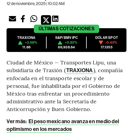
12 de noviembre, 2025 | 10:02 AM
ÚLTIMAS
COTIZACIONES
TRAXIONA
S&P/BMV IPC
DÓLAR SPOT
+2.68%
+0.82%
-0.43%
11.86
66,938.64
17.1355
Ciudad de México — Transportes Lipu, una
subsidiaria de Traxión (
), compañía
TRAXIONA
enfocada en el transporte escolar y de
personal, fue inhabilitada por el Gobierno de
México tras enfrentar un procedimiento
administrativo ante la Secretaría de
Anticorrupción y Buen Gobierno.
Ver más:
El peso mexicano avanza en medio del
optimismo en los mercados