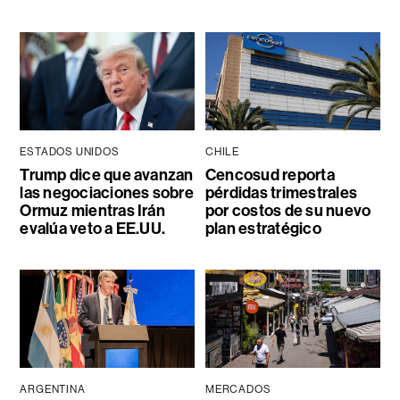
ESTADOS UNIDOS
CHILE
Trump dice que avanzan
Cencosud reporta
las negociaciones sobre
pérdidas trimestrales
Ormuz mientras Irán
por costos de su nuevo
evalúa veto a EE.UU.
plan estratégico
ARGENTINA
MERCADOS