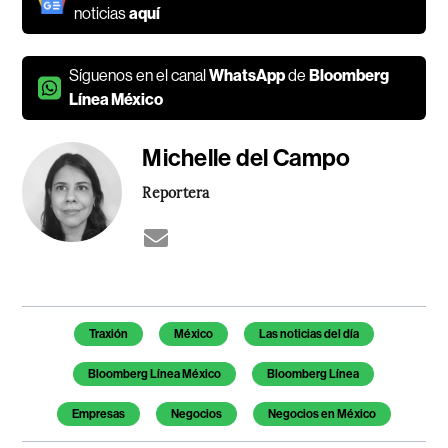
noticias
aquí
Síguenos en el canal
WhatsApp
de
Bloomberg
Línea México
Michelle del Campo
Reportera
Temas de este artículo
Traxión
México
Las noticias del día
Bloomberg Línea México
Bloomberg Línea
Empresas
Negocios
Negocios en México