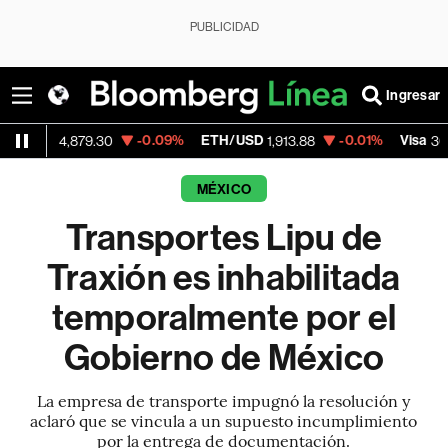
PUBLICIDAD
Ingresar
-0.09%
ETH/USD
-0.01%
Visa
-2
,879.30
1,913.88
362.50
MÉXICO
Transportes Lipu de
Traxión es inhabilitada
temporalmente por el
Gobierno de México
La empresa de transporte impugnó la resolución y
aclaró que se vincula a un supuesto incumplimiento
por la entrega de documentación.