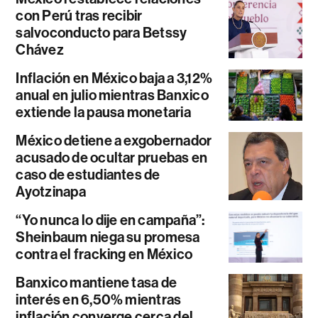
con Perú tras recibir
salvoconducto para Betssy
Chávez
Inflación en México baja a 3,12%
anual en julio mientras Banxico
extiende la pausa monetaria
México detiene a exgobernador
acusado de ocultar pruebas en
caso de estudiantes de
Ayotzinapa
“Yo nunca lo dije en campaña”:
Sheinbaum niega su promesa
contra el fracking en México
Banxico mantiene tasa de
interés en 6,50% mientras
inflación converge cerca del