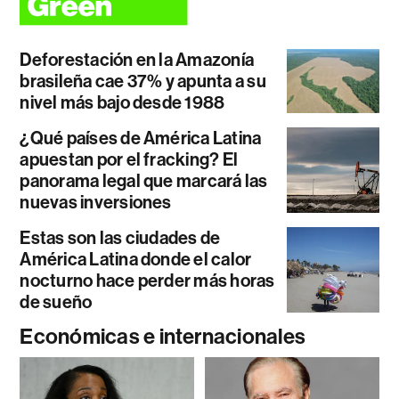
Deforestación en la Amazonía
brasileña cae 37% y apunta a su
nivel más bajo desde 1988
¿Qué países de América Latina
apuestan por el fracking? El
panorama legal que marcará las
nuevas inversiones
Estas son las ciudades de
América Latina donde el calor
nocturno hace perder más horas
de sueño
Económicas e internacionales