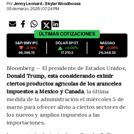
Por
Jenny Leonard - Skylar Woodhouse
05 de marzo, 2025 | 07:24 PM
ÚLTIMAS
COTIZACIONES
S&P/BMV IPC
DÓLAR SPOT
NASDAQ
-0.19%
+0.00%
-0.06%
66,396.15
17.2103
26,348.35
Bloomberg — El presidente de Estados Unidos,
Donald Trump, está considerando eximir
ciertos productos agrícolas de los aranceles
impuestos a México y Canadá
, la última
medida de la administración el miércoles 5 de
marzo para ofrecer alivio a ciertos sectores de
los nuevos y amplios impuestos a las
importaciones.