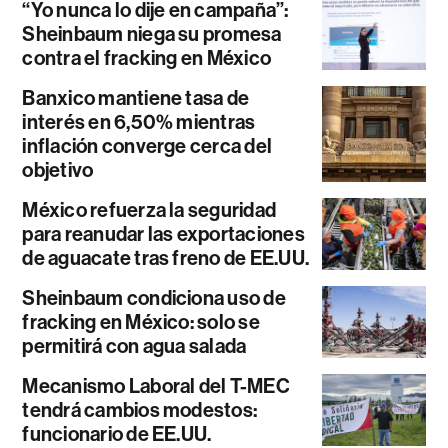
“Yo nunca lo dije en campaña”:
Sheinbaum niega su promesa
contra el fracking en México
Banxico mantiene tasa de
interés en 6,50% mientras
inflación converge cerca del
objetivo
México refuerza la seguridad
para reanudar las exportaciones
de aguacate tras freno de EE.UU.
Sheinbaum condiciona uso de
fracking en México: solo se
permitirá con agua salada
Mecanismo Laboral del T-MEC
tendrá cambios modestos:
funcionario de EE.UU.