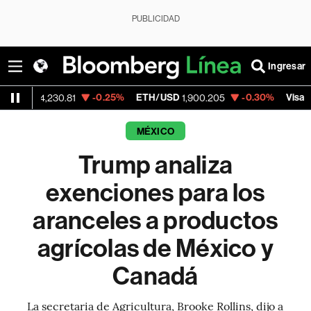
PUBLICIDAD
Ingresar
-0.25%
ETH/USD
-0.30%
Visa
+
,230.81
1,900.205
370.47
MÉXICO
Trump analiza
exenciones para los
aranceles a productos
agrícolas de México y
Canadá
La secretaria de Agricultura, Brooke Rollins, dijo a