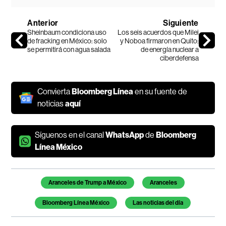
Anterior
Siguiente
Sheinbaum condiciona uso
Los seis acuerdos que Milei
de fracking en México: solo
y Noboa firmaron en Quito:
se permitirá con agua salada
de energía nuclear a
ciberdefensa
Convierta
Bloomberg Línea
en su fuente de
noticias
aquí
Síguenos en el canal
WhatsApp
de
Bloomberg
Línea México
Temas de este artículo
Aranceles de Trump a México
Aranceles
Bloomberg Línea México
Las noticias del día