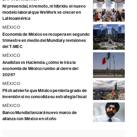
Ni presencial, ni remoto, ni híbrido: el nuevo
modelo laboral que WeWork ve crecer en
Latinoamérica
MÉXICO
Economía de México se recupera en segundo
trimestre en medio del Mundial y revisiones
del T-MEC
MÉXICO
Analistas vs Hacienda: ¿cómo le irá a la
economía de México rumbo al cierre del
2026?
MÉXICO
Fitch advierte que México perdería grado de
inversión si no consolida su estrategia fiscal
MÉXICO
Banco Mundial lanzará nuevo marco de
alianza con México en otoño