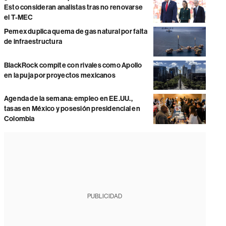
Esto consideran analistas tras no renovarse
el T-MEC
Pemex duplica quema de gas natural por falta
de infraestructura
BlackRock compite con rivales como Apollo
en la puja por proyectos mexicanos
Agenda de la semana: empleo en EE.UU.,
tasas en México y posesión presidencial en
Colombia
PUBLICIDAD