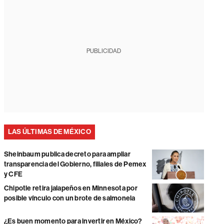
PUBLICIDAD
LAS ÚLTIMAS DE MÉXICO
Sheinbaum publica decreto para ampliar
transparencia del Gobierno, filiales de Pemex
y CFE
Chipotle retira jalapeños en Minnesota por
posible vínculo con un brote de salmonela
¿Es buen momento para invertir en México?