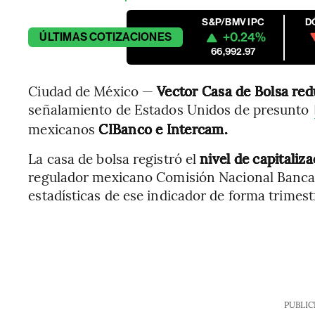
S&P/BMV IPC
D
+0.24%
ÚLTIMAS
COTIZACIONES
66,992.97
Ciudad de México —
Vector Casa de Bolsa redu
señalamiento de Estados Unidos de presunto
mexicanos
CIBanco e Intercam.
La casa de bolsa registró el
nivel de capitaliz
regulador mexicano Comisión Nacional Bancari
estadísticas de ese indicador de forma trimest
PUBLIC