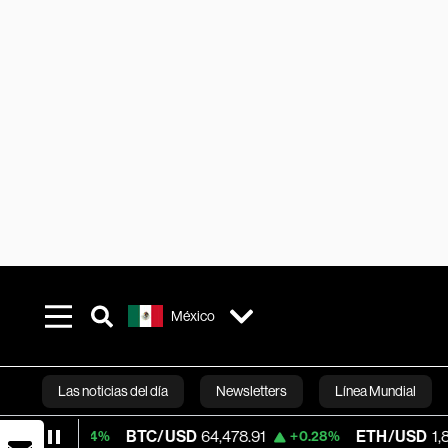
México
Las noticias del día
Newsletters
Línea Mundial
BTC/USD
64,478.91
ETH/USD
1,875.898
0.04%
+0.28%
Bloomberg 