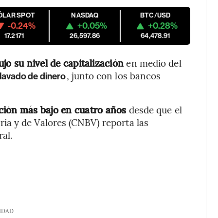
ÓLAR SPOT
NASDAQ
BTC/USD
-0.24%
+0.05%
+0.28%
17.2171
26,597.86
64,478.91
jo su nivel de capitalización
en medio del
, junto con los bancos
lavado de dinero
ación más bajo en cuatro años
desde que el
a y de Valores (CNBV) reporta las
ral.
IDAD