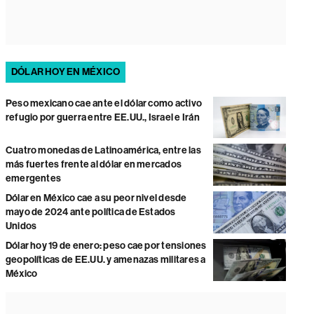
DÓLAR HOY EN MÉXICO
Peso mexicano cae ante el dólar como activo
refugio por guerra entre EE.UU., Israel e Irán
Cuatro monedas de Latinoamérica, entre las
más fuertes frente al dólar en mercados
emergentes
Dólar en México cae a su peor nivel desde
mayo de 2024 ante política de Estados
Unidos
Dólar hoy 19 de enero: peso cae por tensiones
geopolíticas de EE.UU. y amenazas militares a
México