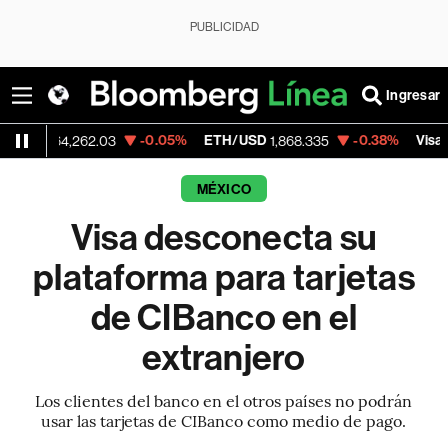
PUBLICIDAD
Ingresar
-0.05%
ETH/USD
-0.38%
Visa
,262.03
1,868.335
369.59
MÉXICO
Visa desconecta su
plataforma para tarjetas
de CIBanco en el
extranjero
Los clientes del banco en el otros países no podrán
usar las tarjetas de CIBanco como medio de pago.