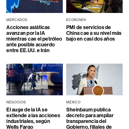
MERCADOS
ECONOMÍA
Acciones asiáticas
PMI de servicios de
avanzan por la IA
China cae a su nivel más
mientras cae el petróleo
bajo en casi dos años
ante posible acuerdo
entre EE.UU. e Irán
NEGOCIOS
MÉXICO
El auge de la IA se
Sheinbaum publica
extiende a las acciones
decreto para ampliar
industriales, según
transparencia del
Wells Fargo
Gobierno, filiales de