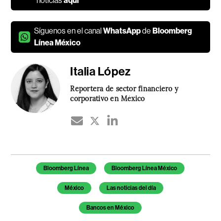
noticias
aquí
Síguenos en el canal
WhatsApp
de
Bloomberg
Línea México
Italia López
Reportera de sector financiero y
corporativo en México
Temas de este artículo
Bloomberg Línea
Bloomberg Línea México
México
Las noticias del día
Bancos en México