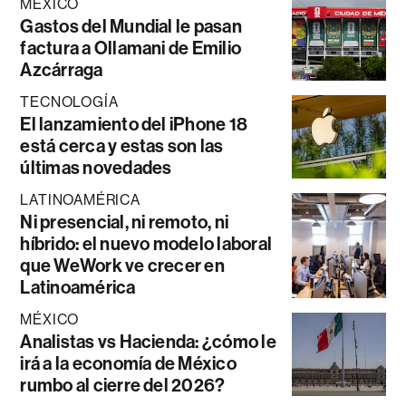
MÉXICO
Gastos del Mundial le pasan
factura a Ollamani de Emilio
Azcárraga
TECNOLOGÍA
El lanzamiento del iPhone 18
está cerca y estas son las
últimas novedades
LATINOAMÉRICA
Ni presencial, ni remoto, ni
híbrido: el nuevo modelo laboral
que WeWork ve crecer en
Latinoamérica
MÉXICO
Analistas vs Hacienda: ¿cómo le
irá a la economía de México
rumbo al cierre del 2026?