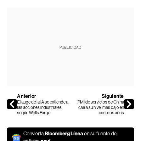
PUBLICIDAD
Anterior
Siguiente
El auge de la IA se extiende a
PMI de servicios de China
las acciones industriales,
cae a su nivel más bajo en
según Wells Fargo
casi dos años
Convierta
Bloomberg Línea
en su fuente de