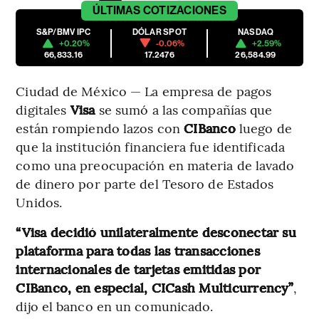
ÚLTIMAS
COTIZACIONES
S&P/BMV IPC
DÓLAR SPOT
NASDAQ
+0.20%
-0.06%
+2.59%
66,833.16
17.2476
26,584.99
Ciudad de México — La empresa de pagos
digitales
Visa
se sumó a las compañías que
están rompiendo lazos con
CIBanco
luego de
que la institución financiera fue identificada
como una preocupación en materia de lavado
de dinero por parte del Tesoro de Estados
Unidos.
“Visa decidió unilateralmente desconectar su
plataforma para todas las transacciones
internacionales de tarjetas emitidas por
CIBanco, en especial, CICash Multicurrency”
,
dijo el banco en un comunicado.