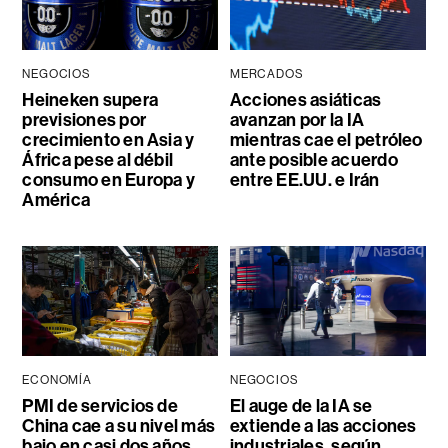
NEGOCIOS
MERCADOS
Heineken supera
Acciones asiáticas
previsiones por
avanzan por la IA
crecimiento en Asia y
mientras cae el petróleo
África pese al débil
ante posible acuerdo
consumo en Europa y
entre EE.UU. e Irán
América
ECONOMÍA
NEGOCIOS
PMI de servicios de
El auge de la IA se
China cae a su nivel más
extiende a las acciones
bajo en casi dos años
industriales, según