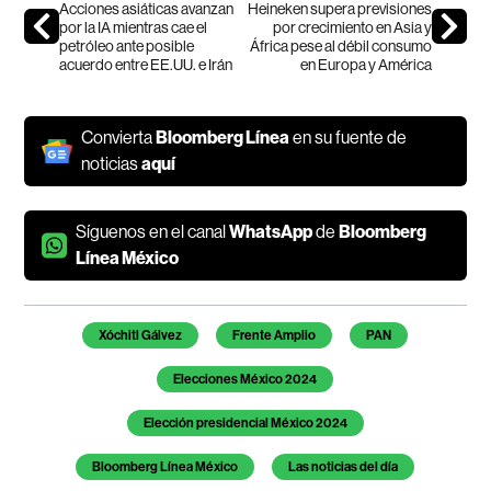
Acciones asiáticas avanzan
Heineken supera previsiones
por la IA mientras cae el
por crecimiento en Asia y
petróleo ante posible
África pese al débil consumo
acuerdo entre EE.UU. e Irán
en Europa y América
Convierta
Bloomberg Línea
en su fuente de
noticias
aquí
Síguenos en el canal
WhatsApp
de
Bloomberg
Línea México
Temas de este artículo
Xóchitl Gálvez
Frente Amplio
PAN
Elecciones México 2024
Elección presidencial México 2024
Bloomberg Línea México
Las noticias del día