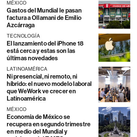
MÉXICO
Gastos del Mundial le pasan
factura a Ollamani de Emilio
Azcárraga
TECNOLOGÍA
El lanzamiento del iPhone 18
está cerca y estas son las
últimas novedades
LATINOAMÉRICA
Ni presencial, ni remoto, ni
híbrido: el nuevo modelo laboral
que WeWork ve crecer en
Latinoamérica
MÉXICO
Economía de México se
recupera en segundo trimestre
en medio del Mundial y