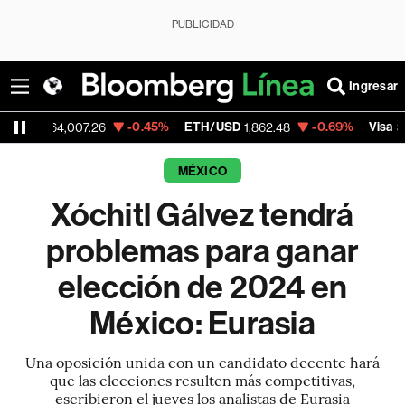
PUBLICIDAD
Ingresar
-0.45%
ETH/USD
-0.69%
Visa
64,007.26
1,862.48
369.59
MÉXICO
Xóchitl Gálvez tendrá
problemas para ganar
elección de 2024 en
México: Eurasia
Una oposición unida con un candidato decente hará
que las elecciones resulten más competitivas,
escribieron el jueves los analistas de Eurasia