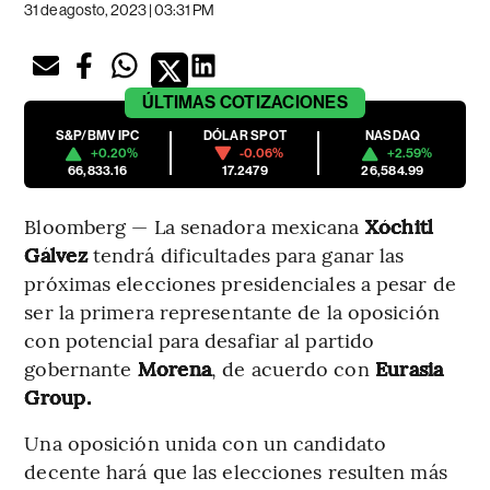
31 de agosto, 2023 | 03:31 PM
ÚLTIMAS
COTIZACIONES
S&P/BMV IPC
DÓLAR SPOT
NASDAQ
+0.20%
-0.06%
+2.59%
66,833.16
17.2479
26,584.99
Bloomberg — La senadora mexicana
Xóchitl
Gálvez
tendrá dificultades para ganar las
próximas elecciones presidenciales a pesar de
ser la primera representante de la oposición
con potencial para desafiar al partido
gobernante
Morena
, de acuerdo con
Eurasia
Group.
Una oposición unida con un candidato
decente hará que las elecciones resulten más