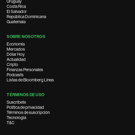
Uruguay
Costa Rica
El Salvador
República Dominicana
Guatemala
SOBRE NOSOTROS
Economía
Mercados
Dólar Hoy
Actualidad
Cripto
Finanzas Personales
Podcasts
Listas de Bloomberg Línea
TÉRMINOS DE USO
Suscríbete
Política de privacidad
Términos de suscripción
Tecnología
T&C