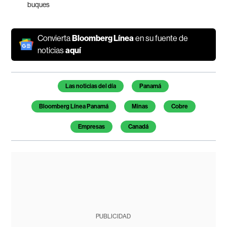
buques
Convierta
Bloomberg Línea
en su fuente de
noticias
aquí
Temas de este artículo
Las noticias del día
Panamá
Bloomberg Línea Panamá
Minas
Cobre
Empresas
Canadá
PUBLICIDAD