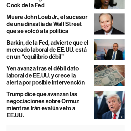
Cook de la Fed
Muere John Loeb Jr., el sucesor
de una dinastía de Wall Street
que se volcó a la política
Barkin, de la Fed, advierte que el
mercado laboral de EE.UU. está
en un “equilibrio débil”
Yen avanza tras el débil dato
laboral de EE.UU. y crece la
alerta por posible intervención
Trump dice que avanzan las
negociaciones sobre Ormuz
mientras Irán evalúa veto a
EE.UU.