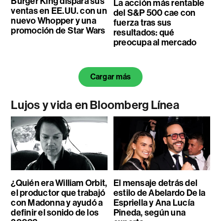
Burger King dispara sus
La acción más rentable
ventas en EE.UU. con un
del S&P 500 cae con
nuevo Whopper y una
fuerza tras sus
promoción de Star Wars
resultados: qué
preocupa al mercado
Cargar más
Lujos y vida en Bloomberg Línea
¿Quién era William Orbit,
El mensaje detrás del
el productor que trabajó
estilo de Abelardo De la
con Madonna y ayudó a
Espriella y Ana Lucía
definir el sonido de los
Pineda, según una