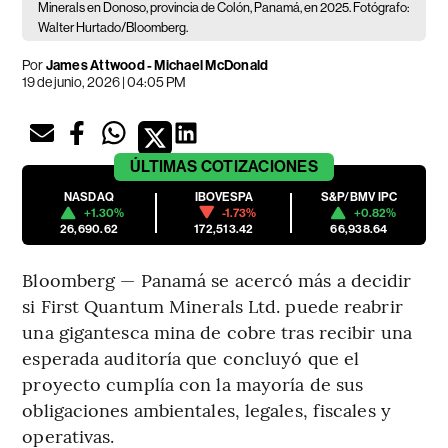
Minerals en Donoso, provincia de Colón, Panamá, en 2025. Fotógrafo:
Walter Hurtado/Bloomberg.
Por
James Attwood - Michael McDonald
19 de junio, 2026 | 04:05 PM
ÚLTIMAS
COTIZACIONES
NASDAQ
IBOVESPA
S&P/BMV IPC
+1.30%
-1.73%
+0.82%
26,690.62
172,513.42
66,938.64
Bloomberg — Panamá se acercó más a decidir
si First Quantum Minerals Ltd. puede reabrir
una gigantesca mina de cobre tras recibir una
esperada auditoría que concluyó que el
proyecto cumplía con la mayoría de sus
obligaciones ambientales, legales, fiscales y
operativas.