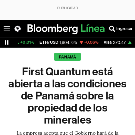
PUBLICIDAD
Ingresar
0.01%
ETH/USD
-0.06%
Visa
+0.52%
Me
1,904.725
370.47
PANAMÁ
First Quantum está
abierta a las condiciones
de Panamá sobre la
propiedad de los
minerales
La empresa acepta que el Gobierno hará de la