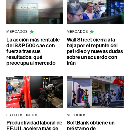
MERCADOS
MERCADOS
La acción más rentable
Wall Street cierra a la
del S&P 500 cae con
baja por el repunte del
fuerza tras sus
petróleo y nuevas dudas
resultados: qué
sobre un acuerdo con
preocupa al mercado
Irán
ESTADOS UNIDOS
NEGOCIOS
Productividad laboral de
SoftBank obtiene un
EE.UU. acelera más de
préstamo de