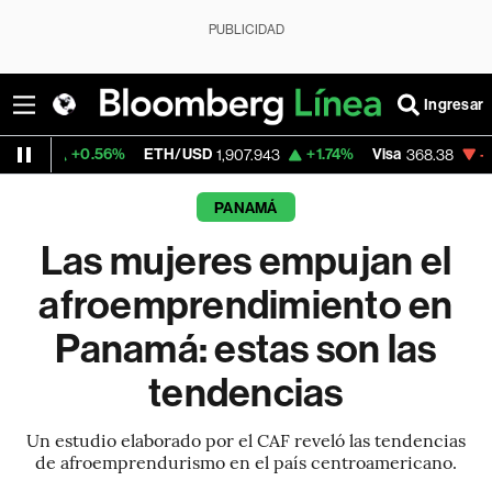
PUBLICIDAD
Ingresar
.56%
ETH/USD
+1.74%
Visa
-0.33%
Merc
1,907.943
368.38
PANAMÁ
Las mujeres empujan el
afroemprendimiento en
Panamá: estas son las
tendencias
Un estudio elaborado por el CAF reveló las tendencias
de afroemprendurismo en el país centroamericano.