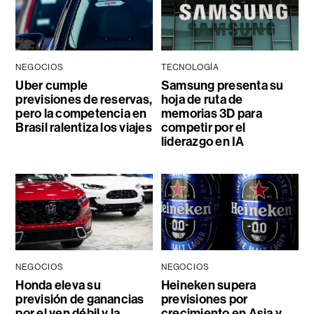
NEGOCIOS
TECNOLOGÍA
Uber cumple
Samsung presenta su
previsiones de reservas,
hoja de ruta de
pero la competencia en
memorias 3D para
Brasil ralentiza los viajes
competir por el
liderazgo en IA
NEGOCIOS
NEGOCIOS
Honda eleva su
Heineken supera
previsión de ganancias
previsiones por
por el yen débil y la
crecimiento en Asia y