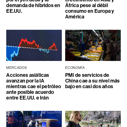
demanda de híbridos en
África pese al débil
EE.UU.
consumo en Europa y
América
MERCADOS
ECONOMÍA
Acciones asiáticas
PMI de servicios de
avanzan por la IA
China cae a su nivel más
mientras cae el petróleo
bajo en casi dos años
ante posible acuerdo
entre EE.UU. e Irán