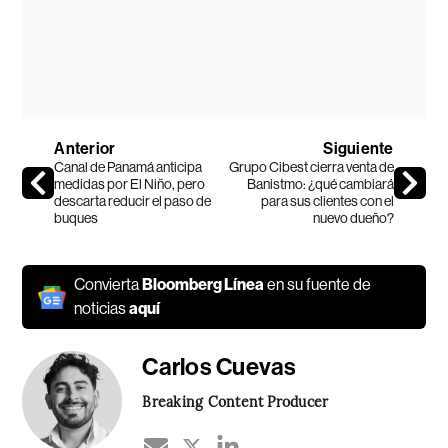
Anterior
Siguiente
Canal de Panamá anticipa
Grupo Cibest cierra venta de
medidas por El Niño, pero
Banistmo: ¿qué cambiará
descarta reducir el paso de
para sus clientes con el
buques
nuevo dueño?
Convierta
Bloomberg Línea
en su fuente de
noticias
aquí
Carlos Cuevas
Breaking Content Producer