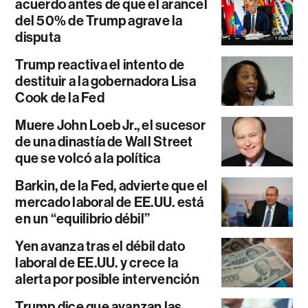
acuerdo antes de que el arancel
del 50% de Trump agrave la
disputa
Trump reactiva el intento de
destituir a la gobernadora Lisa
Cook de la Fed
Muere John Loeb Jr., el sucesor
de una dinastía de Wall Street
que se volcó a la política
Barkin, de la Fed, advierte que el
mercado laboral de EE.UU. está
en un “equilibrio débil”
Yen avanza tras el débil dato
laboral de EE.UU. y crece la
alerta por posible intervención
Trump dice que avanzan las