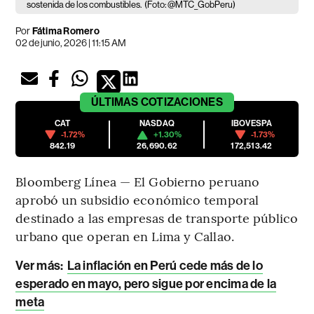
sostenida de los combustibles.
(Foto: @MTC_GobPeru)
Por
Fátima Romero
02 de junio, 2026 | 11:15 AM
ÚLTIMAS
COTIZACIONES
CAT
NASDAQ
IBOVESPA
-1.72%
+1.30%
-1.73%
842.19
26,690.62
172,513.42
Bloomberg Línea — El Gobierno peruano
aprobó un subsidio económico temporal
destinado a las empresas de transporte público
urbano que operan en Lima y Callao.
Ver más:
La inflación en Perú cede más de lo
esperado en mayo, pero sigue por encima de la
meta