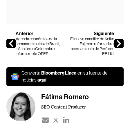
Anterior
Siguiente
Agenda económica de la
El nuevo canciller de Keiko
semana: minutas de Brasil,
Fujimori reforzaría el
inflación en Colombia e
acercamiento de Perú con
informe de la OPEP
EE.UU.
Convierta
Bloomberg Línea
en su fuente de
noticias
aquí
Fátima Romero
SEO Content Producer