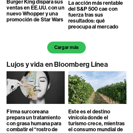
Burger King dispara sus
La acción más rentable
ventas en EE.UU. con un
del S&P 500 cae con
nuevo Whopper y una
fuerza tras sus
promoción de Star Wars
resultados: qué
preocupa al mercado
Cargar más
Lujos y vida en Bloomberg Línea
Firma surcoreana
Este es el destino
prepara un tratamiento
vinícola donde el
con grasa humana para
turismo crece, mientras
combatir el “rostro de
el consumo mundial de