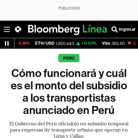
PUBLICIDAD
Ingresar
6%
ETH/USD
+0.03%
Visa
-2.15%
Mercad
1,920.443
362.50
PERÚ
Cómo funcionará y cuál
es el monto del subsidio
a los transportistas
anunciado en Perú
El Gobierno del Perú oficializó un subsidio temporal
para empresas de transporte urbano que operan en
Lima y Callao.