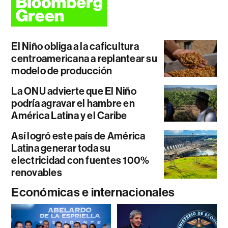
El Niño obliga a la caficultura
centroamericana a replantear su
modelo de producción
La ONU advierte que El Niño
podría agravar el hambre en
América Latina y el Caribe
Así logró este país de América
Latina generar toda su
electricidad con fuentes 100%
renovables
Económicas e internacionales