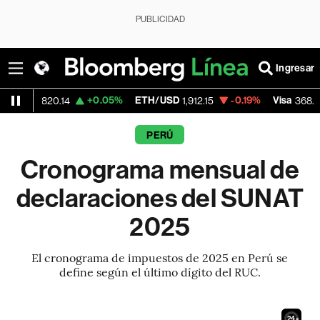
PUBLICIDAD
Ingresar
+0.05%
ETH/USD
-0.19%
Visa
-0.28%
.14
1,912.15
368.54
PERÚ
Cronograma mensual de
declaraciones del SUNAT
2025
El cronograma de impuestos de 2025 en Perú se
define según el último dígito del RUC.
22