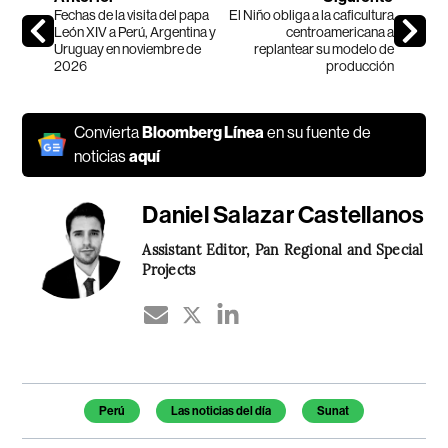
Fechas de la visita del papa
El Niño obliga a la caficultura
León XIV a Perú, Argentina y
centroamericana a
Uruguay en noviembre de
replantear su modelo de
2026
producción
Convierta
Bloomberg Línea
en su fuente de
noticias
aquí
Daniel Salazar Castellanos
Assistant Editor, Pan Regional and Special
Projects
Temas de este artículo
Perú
Las noticias del día
Sunat