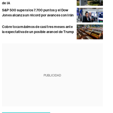
de IA
S&P 500 supera los 7.700 puntos y el Dow
Jones alcanza un récord por avances con Irán
Cobre toca máximos de casi tres meses ante
la expectativa de un posible arancel de Trump
PUBLICIDAD