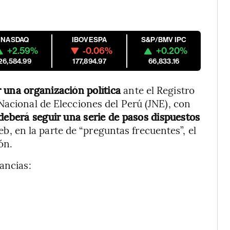
NASDAQ
IBOVESPA
S&P/BMV IPC
+2.59%
-0.06%
+0.20%
26,584.99
177,894.97
66,833.16
 una organización política
ante el Registro
Nacional de Elecciones del Perú (JNE), con
deberá seguir una serie de pasos dispuestos
b, en la parte de “preguntas frecuentes”, el
ón.
ancias: