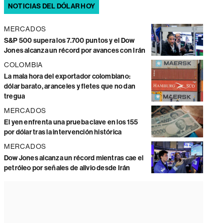
NOTICIAS DEL DÓLAR HOY
MERCADOS
S&P 500 supera los 7.700 puntos y el Dow
Jones alcanza un récord por avances con Irán
COLOMBIA
La mala hora del exportador colombiano:
dólar barato, aranceles y fletes que no dan
tregua
MERCADOS
El yen enfrenta una prueba clave en los 155
por dólar tras la intervención histórica
MERCADOS
Dow Jones alcanza un récord mientras cae el
petróleo por señales de alivio desde Irán