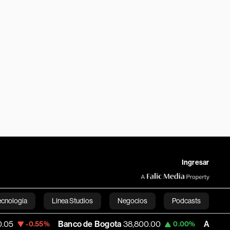
Ingresar
ecnología
Línea Studios
Negocios
Podcasts
Banco de Bogota
38,800.00
Apple
309.25
.55%
0.00%
English