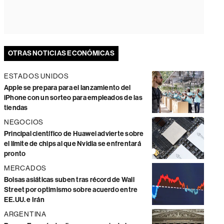
OTRAS NOTICIAS ECONÓMICAS
ESTADOS UNIDOS
Apple se prepara para el lanzamiento del
iPhone con un sorteo para empleados de las
tiendas
NEGOCIOS
Principal científico de Huawei advierte sobre
el límite de chips al que Nvidia se enfrentará
pronto
MERCADOS
Bolsas asiáticas suben tras récord de Wall
Street por optimismo sobre acuerdo entre
EE.UU. e Irán
ARGENTINA