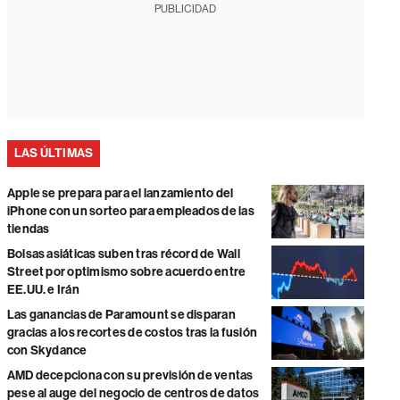
PUBLICIDAD
LAS ÚLTIMAS
Apple se prepara para el lanzamiento del
iPhone con un sorteo para empleados de las
tiendas
Bolsas asiáticas suben tras récord de Wall
Street por optimismo sobre acuerdo entre
EE.UU. e Irán
Las ganancias de Paramount se disparan
gracias a los recortes de costos tras la fusión
con Skydance
AMD decepciona con su previsión de ventas
pese al auge del negocio de centros de datos