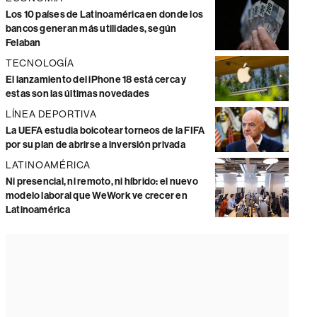
Los 10 países de Latinoamérica en donde los
bancos generan más utilidades, según
Felaban
TECNOLOGÍA
El lanzamiento del iPhone 18 está cerca y
estas son las últimas novedades
LÍNEA DEPORTIVA
La UEFA estudia boicotear torneos de la FIFA
por su plan de abrirse a inversión privada
LATINOAMÉRICA
Ni presencial, ni remoto, ni híbrido: el nuevo
modelo laboral que WeWork ve crecer en
Latinoamérica