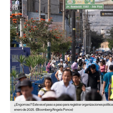
¿Engorroso? Este es el paso a paso para registrar organizaciones política
enero de 2025.
(Bloomberg/Angela Ponce)