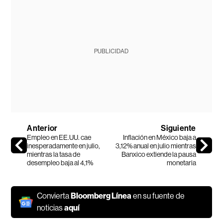
PUBLICIDAD
Anterior
Siguiente
Empleo en EE.UU. cae
Inflación en México baja a
inesperadamente en julio,
3,12% anual en julio mientras
mientras la tasa de
Banxico extiende la pausa
desempleo baja al 4,1%
monetaria
Convierta
Bloomberg Línea
en su fuente de
noticias
aquí