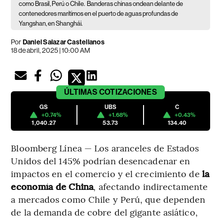
como Brasil, Perú o Chile.
Banderas chinas ondean delante de
contenedores marítimos en el puerto de aguas profundas de
Yangshan, en Shanghái.
Por
Daniel Salazar Castellanos
18 de abril, 2025 | 10:00 AM
ÚLTIMAS
COTIZACIONES
GS
UBS
C
+0.74%
+1.68%
+0.43%
1,040.27
53.73
134.40
Bloomberg Línea — Los aranceles de Estados
Unidos del 145% podrían desencadenar en
impactos en el comercio y el crecimiento de
la
economía de China
, afectando indirectamente
a mercados como Chile y Perú, que dependen
de la demanda de cobre del gigante asiático,