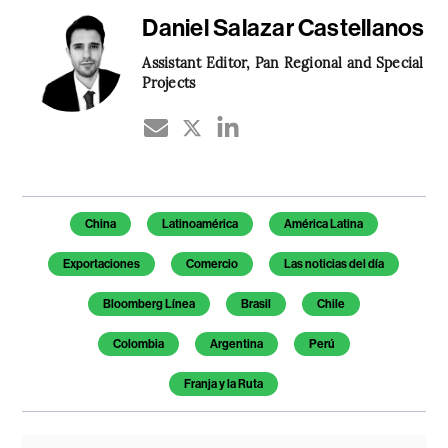
Daniel Salazar Castellanos
Assistant Editor, Pan Regional and Special
Projects
Temas de este artículo
China
Latinoamérica
América Latina
Exportaciones
Comercio
Las noticias del día
Bloomberg Línea
Brasil
Chile
Colombia
Argentina
Perú
Franja y la Ruta