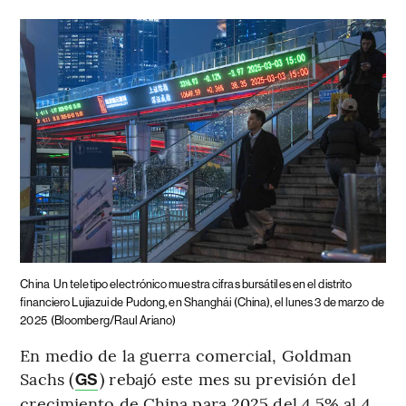
China
Un teletipo electrónico muestra cifras bursátiles en el distrito
financiero Lujiazui de Pudong, en Shanghái (China), el lunes 3 de marzo de
2025
(Bloomberg/Raul Ariano)
En medio de la guerra comercial, Goldman
Sachs (
) rebajó este mes su previsión del
GS
crecimiento de China para 2025 del 4,5% al 4