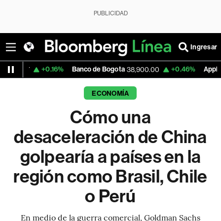
PUBLICIDAD
Ingresar
0.16%
Banco de Bogota
+0.46%
Apple
+0.
38,900.00
314.15
ECONOMÍA
Cómo una
desaceleración de China
golpearía a países en la
región como Brasil, Chile
o Perú
En medio de la guerra comercial, Goldman Sachs