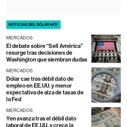
NOTICIAS DEL DÓLAR HOY
MERCADOS
El debate sobre “Sell América”
resurge tras decisiones de
Washington que siembran dudas
MERCADOS
Dólar cae tras débil dato de
empleo en EE.UU. y menor
expectativa de alza de tasas de
la Fed
MERCADOS
Yen avanza tras el débil dato
laboral de EE.UU. y crece la