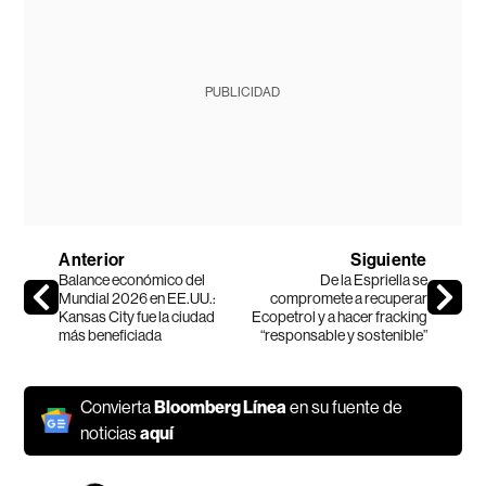
PUBLICIDAD
Anterior
Siguiente
Balance económico del
De la Espriella se
Mundial 2026 en EE.UU.:
compromete a recuperar
Kansas City fue la ciudad
Ecopetrol y a hacer fracking
más beneficiada
“responsable y sostenible”
Convierta
Bloomberg Línea
en su fuente de
noticias
aquí