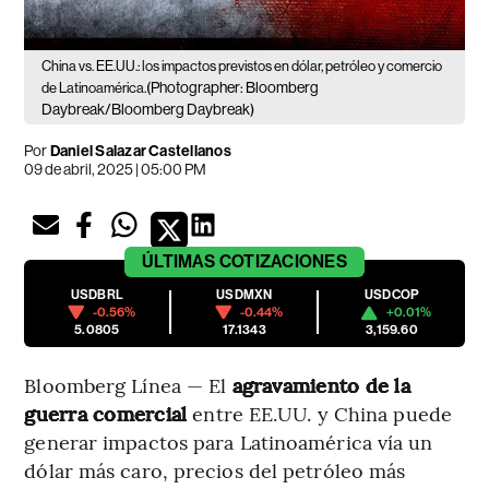
China vs. EE.UU.: los impactos previstos en dólar, petróleo y comercio
(Photographer: Bloomberg
de Latinoamérica.
Daybreak/Bloomberg Daybreak)
Por
Daniel Salazar Castellanos
09 de abril, 2025 | 05:00 PM
ÚLTIMAS
COTIZACIONES
USDBRL
USDMXN
USDCOP
-0.56%
-0.44%
+0.01%
5.0805
17.1343
3,159.60
Bloomberg Línea — El
agravamiento de la
guerra comercial
entre EE.UU. y China puede
generar impactos para Latinoamérica vía un
dólar más caro, precios del petróleo más