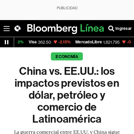
PUBLICIDAD
Ingresar
Visa
-2.15%
MercadoLibre
-0.14%
Banco de
362.50
1,821.795
ECONOMÍA
China vs. EE.UU.: los
impactos previstos en
dólar, petróleo y
comercio de
Latinoamérica
La guerra comercial entre EE.UU. y China sigue