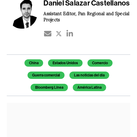
Daniel Salazar Castellanos
Assistant Editor, Pan Regional and Special
Projects
Temas de este artículo
China
Estados Unidos
Comercio
Guerra comercial
Las noticias del día
Bloomberg Línea
América Latina