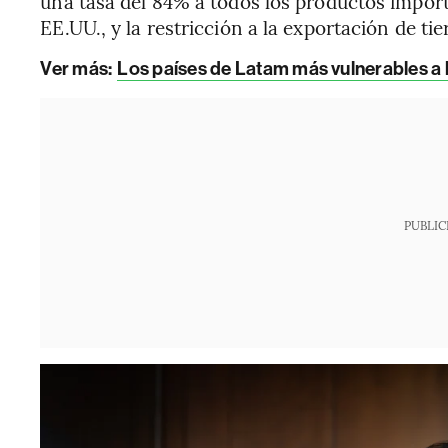
una tasa del 84% a todos los productos impor
EE.UU., y la restricción a la exportación de tie
Ver más:
Los países de Latam más vulnerables a l
PUBLIC