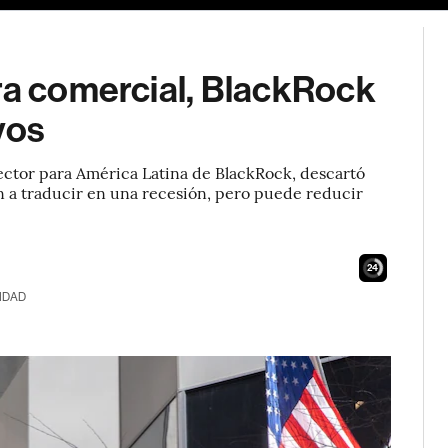
rra comercial, BlackRock
vos
rector para América Latina de BlackRock, descartó
yan a traducir en una recesión, pero puede reducir
23
IDAD