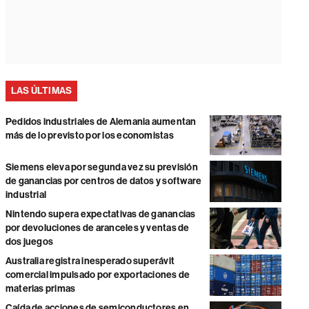
LAS ÚLTIMAS
Pedidos industriales de Alemania aumentan
más de lo previsto por los economistas
Siemens eleva por segunda vez su previsión
de ganancias por centros de datos y software
industrial
Nintendo supera expectativas de ganancias
por devoluciones de aranceles y ventas de
dos juegos
Australia registra inesperado superávit
comercial impulsado por exportaciones de
materias primas
Caída de acciones de semiconductores en