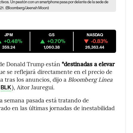
tivos.
Un peatón con un smartphone pasa por delante de la sede de
21.
(Bloomberg/Jeenah Moon)
JPM
GS
NASDAQ
+0.48%
+0.70%
-0.83%
359.24
1,060.38
26,363.44
 de Donald Trump están
“destinadas a elevar
ue se reflejará directamente en el precio de
a tras los anuncios, dijo a
Bloomberg Línea
), Aitor Jauregui.
BLK
la semana pasada está tratando de
ado en las últimas jornadas de inestabilidad