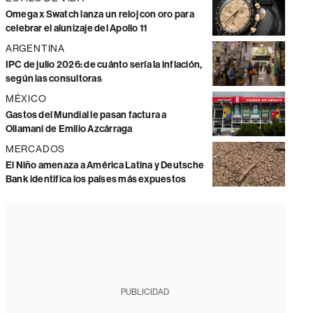
Omega x Swatch lanza un reloj con oro para
celebrar el alunizaje del Apollo 11
ARGENTINA
IPC de julio 2026: de cuánto sería la inflación,
según las consultoras
MÉXICO
Gastos del Mundial le pasan factura a
Ollamani de Emilio Azcárraga
MERCADOS
El Niño amenaza a América Latina y Deutsche
Bank identifica los países más expuestos
PUBLICIDAD