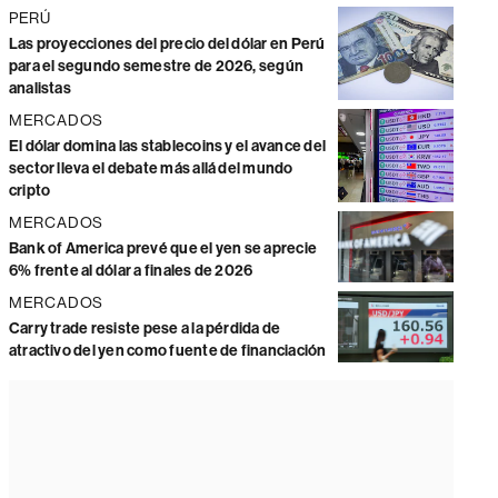
PERÚ
Las proyecciones del precio del dólar en Perú
para el segundo semestre de 2026, según
analistas
MERCADOS
El dólar domina las stablecoins y el avance del
sector lleva el debate más allá del mundo
cripto
MERCADOS
Bank of America prevé que el yen se aprecie
6% frente al dólar a finales de 2026
MERCADOS
Carry trade resiste pese a la pérdida de
atractivo del yen como fuente de financiación