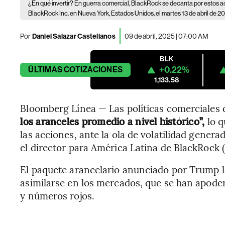
¿En qué invertir? En guerra comercial, BlackRock se decanta por estos ac
BlackRock Inc. en Nueva York, Estados Unidos, el martes 13 de abril de 20
Por
Daniel Salazar Castellanos
09 de abril, 2025 | 07:00 AM
BLK
+0.22%
ÚLTIMAS
COTIZACIONES
1,133.58
Bloomberg Línea — Las políticas comerciales
los aranceles promedio a nivel histórico”,
lo q
las acciones, ante la ola de volatilidad generad
el director para América Latina de BlackRock (
El paquete arancelario anunciado por Trump 
asimilarse en los mercados, que se han apoder
y números rojos.