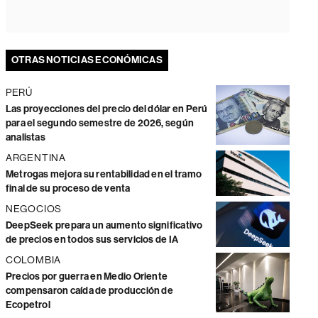
OTRAS NOTICIAS ECONÓMICAS
PERÚ
Las proyecciones del precio del dólar en Perú
para el segundo semestre de 2026, según
analistas
ARGENTINA
Metrogas mejora su rentabilidad en el tramo
final de su proceso de venta
NEGOCIOS
DeepSeek prepara un aumento significativo
de precios en todos sus servicios de IA
COLOMBIA
Precios por guerra en Medio Oriente
compensaron caída de producción de
Ecopetrol