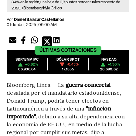
3,4% en la región, una baja de 0,3 puntos porcentuales respecto de
2023.
(Bloomberg/Kyle Grillot)
Por
Daniel Salazar Castellanos
01 de abril, 2025 | 06:00 AM
ÚLTIMAS
COTIZACIONES
S&P/BMV IPC
DÓLAR SPOT
NASDAQ
+0.82%
-0.43%
+1.30%
66,938.64
17.1355
26,690.62
Bloomberg Línea — La
guerra comercial
desatada por el mandatario estadounidense,
Donald Trump, podría tener efectos en
Latinoamérica a través de una
“inflación
importada”,
debido a su alta dependencia con
la economía de EE.UU., en medio de la lucha
regional por cumplir sus metas, dijo a