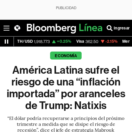
PUBLICIDAD
Ingresar
/USD
+0.25%
Visa
-2.15%
MercadoLibre
1,918.773
362.50
1,8
ECONOMÍA
América Latina sufre el
riesgo de una “inflación
importada” por aranceles
de Trump: Natixis
“El dólar podría recuperarse a principios del próximo
trimestre a medida que se disipe el riesgo de
recesión”, dice el jefe de estrategia Mabrouk