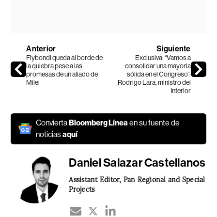
Anterior
Siguiente
Flybondi queda al borde de
Exclusiva: “Vamos a
la quiebra pese a las
consolidar una mayoría
promesas de un aliado de
sólida en el Congreso”:
Milei
Rodrigo Lara, ministro del
Interior
Convierta
Bloomberg Línea
en su fuente de
noticias
aquí
Daniel Salazar Castellanos
Assistant Editor, Pan Regional and Special
Projects