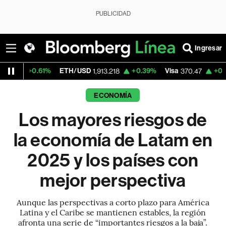
PUBLICIDAD
Ingresar
%
ETH/USD
+0.39%
Visa
+0.52%
Mercado
1,913.218
370.47
ECONOMÍA
Los mayores riesgos de
la economía de Latam en
2025 y los países con
mejor perspectiva
Aunque las perspectivas a corto plazo para América
Latina y el Caribe se mantienen estables, la región
afronta una serie de “importantes riesgos a la baja”.