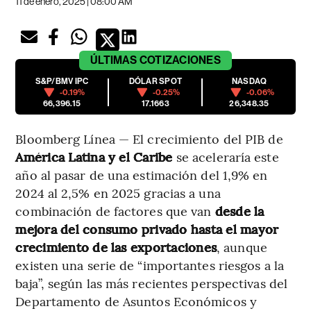
11 de enero, 2025 | 08:00 AM
ÚLTIMAS
COTIZACIONES
S&P/BMV IPC
DÓLAR SPOT
NASDAQ
-0.19%
-0.25%
-0.06%
66,396.15
17.1663
26,348.35
Bloomberg Línea — El crecimiento del PIB de
América Latina y el Caribe
se aceleraría este
año al pasar de una estimación del 1,9% en
2024 al 2,5% en 2025 gracias a una
combinación de factores que van
desde la
mejora del consumo privado hasta el mayor
crecimiento de las exportaciones
, aunque
existen una serie de “importantes riesgos a la
baja”, según las más recientes perspectivas del
Departamento de Asuntos Económicos y