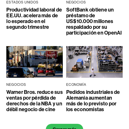
ESTADOS UNIDOS
NEGOCIOS
Productividad laboral de
SoftBank obtiene un
EE.UU. acelera más de
préstamo de
lo esperado en el
US$10.000 millones
segundo trimestre
respaldado por su
participación en OpenAI
NEGOCIOS
ECONOMÍA
Warner Bros. reduce sus
Pedidos industriales de
ventas por pérdida de
Alemania aumentan
derechos de la NBA y un
más de lo previsto por
débil negocio de cine
los economistas