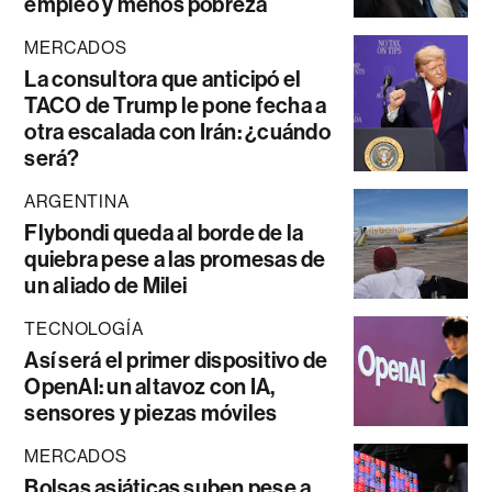
empleo y menos pobreza
MERCADOS
La consultora que anticipó el
TACO de Trump le pone fecha a
otra escalada con Irán: ¿cuándo
será?
ARGENTINA
Flybondi queda al borde de la
quiebra pese a las promesas de
un aliado de Milei
TECNOLOGÍA
Así será el primer dispositivo de
OpenAI: un altavoz con IA,
sensores y piezas móviles
MERCADOS
Bolsas asiáticas suben pese a