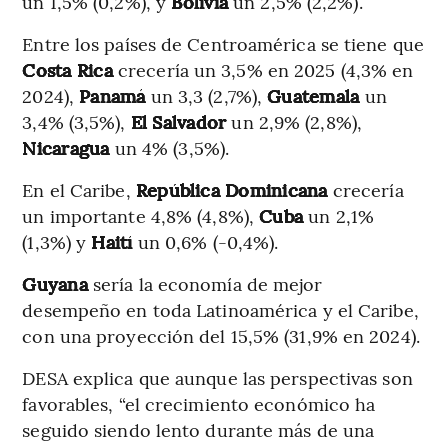
un 1,5% (0,2%), y
Bolivia
un 2,5% (2,2%).
Entre los países de Centroamérica se tiene que
Costa Rica
crecería un 3,5% en 2025 (4,3% en
2024),
Panamá
un 3,3 (2,7%),
Guatemala
un
3,4% (3,5%),
El Salvador
un 2,9% (2,8%),
Nicaragua
un 4% (3,5%).
En el Caribe,
República Dominicana
crecería
un importante 4,8% (4,8%),
Cuba
un 2,1%
(1,3%) y
Haití
un 0,6% (-0,4%).
Guyana
sería la economía de mejor
desempeño en toda Latinoamérica y el Caribe,
con una proyección del 15,5% (31,9% en 2024).
DESA explica que aunque las perspectivas son
favorables, “el crecimiento económico ha
seguido siendo lento durante más de una