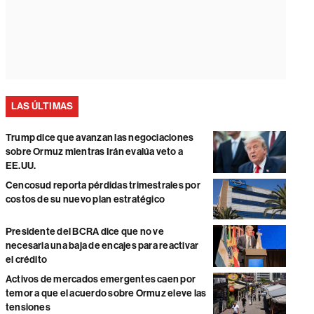
LAS ÚLTIMAS
Trump dice que avanzan las negociaciones
sobre Ormuz mientras Irán evalúa veto a
EE.UU.
Cencosud reporta pérdidas trimestrales por
costos de su nuevo plan estratégico
Presidente del BCRA dice que no ve
necesaria una baja de encajes para reactivar
el crédito
Activos de mercados emergentes caen por
temor a que el acuerdo sobre Ormuz eleve las
tensiones