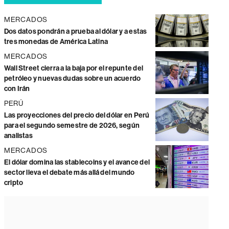
MERCADOS
Dos datos pondrán a prueba al dólar y a estas
tres monedas de América Latina
MERCADOS
Wall Street cierra a la baja por el repunte del
petróleo y nuevas dudas sobre un acuerdo
con Irán
PERÚ
Las proyecciones del precio del dólar en Perú
para el segundo semestre de 2026, según
analistas
MERCADOS
El dólar domina las stablecoins y el avance del
sector lleva el debate más allá del mundo
cripto