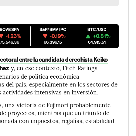
IBOVESPA
S&P/BMV IPC
BTC/USD
-1.23%
-0.19%
+0.81%
175,546.36
66,396.15
64,915.51
lectoral entre la candidata derechista Keiko
y, en ese contexto, Fitch Ratings
chez
cenarios de política económica
s del país, especialmente en los sectores de
s actividades intensivas en inversión.
a, una victoria de Fujimori probablemente
n de proyectos, mientras que un triunfo de
onada con impuestos, regalías, estabilidad