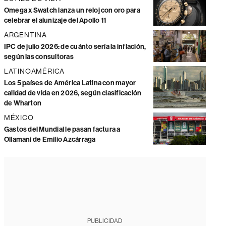
Omega x Swatch lanza un reloj con oro para
celebrar el alunizaje del Apollo 11
ARGENTINA
IPC de julio 2026: de cuánto sería la inflación,
según las consultoras
LATINOAMÉRICA
Los 5 países de América Latina con mayor
calidad de vida en 2026, según clasificación
de Wharton
MÉXICO
Gastos del Mundial le pasan factura a
Ollamani de Emilio Azcárraga
PUBLICIDAD