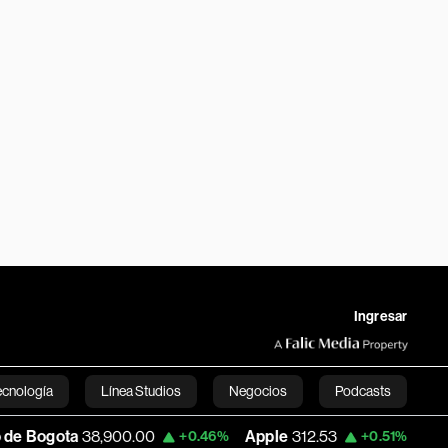
Ingresar
ecnología
Línea Studios
Negocios
Podcasts
,900.00
Apple
312.53
USD COP
3,159.3
+0.46%
+0.51%
English