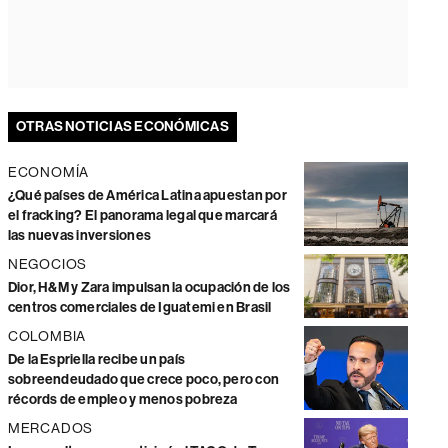
OTRAS NOTICIAS ECONÓMICAS
ECONOMÍA
¿Qué países de América Latina apuestan por
el fracking? El panorama legal que marcará
las nuevas inversiones
NEGOCIOS
Dior, H&M y Zara impulsan la ocupación de los
centros comerciales de Iguatemi en Brasil
COLOMBIA
De la Espriella recibe un país
sobreendeudado que crece poco, pero con
récords de empleo y menos pobreza
MERCADOS