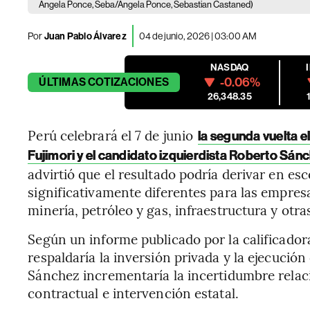
Angela Ponce, Seba/Angela Ponce, Sebastian Castaned)
Por
Juan Pablo Álvarez
04 de junio, 2026 | 03:00 AM
NASDAQ
-0.06%
ÚLTIMAS
COTIZACIONES
26,348.35
Perú celebrará el 7 de junio
la segunda vuelta e
Fujimori y el candidato izquierdista Roberto Sán
advirtió que el resultado podría derivar en es
significativamente diferentes para las empresa
minería, petróleo y gas, infraestructura y otra
Según un informe publicado por la calificador
respaldaría la inversión privada y la ejecució
Sánchez incrementaría la incertidumbre relaci
contractual e intervención estatal.