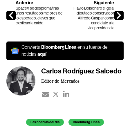
Anterior
Siguiente
SpaceX se desploma tras
Flávio Bolsonaro elige al
unos resultados mejores de
diputado conservador
lo esperado: claves que
Alfredo Gaspar como
explican la caída
candidato a la
vicepresidencia
Convierta
Bloomberg Línea
en su fuente de
noticias
aquí
Carlos Rodríguez Salcedo
Editor de Mercados
Temas de este artículo
Las noticias del día
Bloomberg Línea