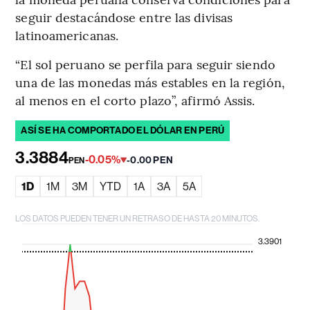
seguir destacándose entre las divisas
latinoamericanas.
“El sol peruano se perfila para seguir siendo
una de las monedas más estables en la región,
al menos en el corto plazo”, afirmó Assis.
ASÍ SE HA COMPORTADO EL DÓLAR EN PERÚ
3.3884
-0.05%
-0.00 PEN
PEN
1D
1M
3M
YTD
1A
3A
5A
LOS DATOS PUEDEN TENER UN RETRASO DE HASTA 20 MINUTOS.
3.3901