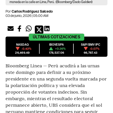
moneda en la calle en Lima, Perú.
(Bloomberg/Dado Galdieri)
Por
Carlos Rodríguez Salcedo
03 de junio, 2026 | 05:00 AM
ÚLTIMAS
COTIZACIONES
NASDAQ
IBOVESPA
S&P/BMV IPC
-0.43%
+0.36%
-0.07%
26,469.49
178,537.06
66,787.43
Bloomberg Línea — Perú acudirá a las urnas
este domingo para definir a su próximo
presidente en una segunda vuelta marcada por
la polarización política y una elevada
proporción de votantes indecisos. Sin
embargo, mientras el resultado electoral
permanece abierto, UBS considera que el sol
peruano mantiene condiciones para seguir