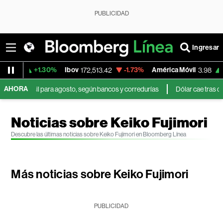
PUBLICIDAD
Ingresar
+1.30%
Ibov
-1.73%
América Móvil
+3.11%
172,513.42
3.98
AHORA
asil para agosto, según bancos y corredurías
Dólar cae tras débil dato 
Noticias sobre Keiko Fujimori
Descubre las últimas noticias sobre Keiko Fujimori en Bloomberg Línea
Más noticias sobre Keiko Fujimori
PUBLICIDAD