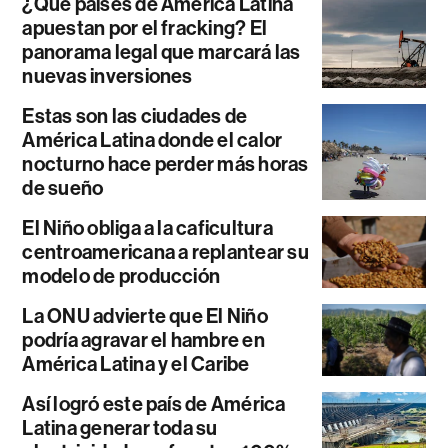
¿Qué países de América Latina
apuestan por el fracking? El
panorama legal que marcará las
nuevas inversiones
Estas son las ciudades de
América Latina donde el calor
nocturno hace perder más horas
de sueño
El Niño obliga a la caficultura
centroamericana a replantear su
modelo de producción
La ONU advierte que El Niño
podría agravar el hambre en
América Latina y el Caribe
Así logró este país de América
Latina generar toda su