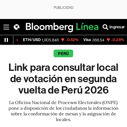
PUBLICIDAD
Ingresar
ETH/USD
-0.52%
Visa
-0.28%
MercadoLib
1,905.848
368.54
PERÚ
Link para consultar local
de votación en segunda
vuelta de Perú 2026
La Oficina Nacional de Procesos Electorales (ONPE)
pone a disposición de los ciudadanos la información
sobre la conformación de mesas y la asignación de
locales.