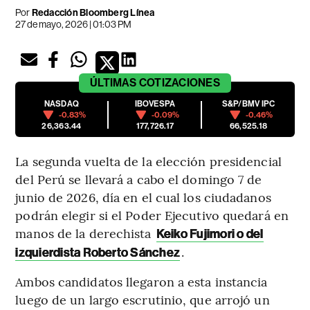
Por
Redacción Bloomberg Línea
27 de mayo, 2026 | 01:03 PM
ÚLTIMAS
COTIZACIONES
NASDAQ
IBOVESPA
S&P/BMV IPC
-0.83%
-0.09%
-0.46%
26,363.44
177,726.17
66,525.18
La segunda vuelta de la elección presidencial
del Perú se llevará a cabo el domingo 7 de
junio de 2026, día en el cual los ciudadanos
podrán elegir si el Poder Ejecutivo quedará en
manos de la derechista
Keiko Fujimori o del
.
izquierdista Roberto Sánchez
Ambos candidatos llegaron a esta instancia
luego de un largo escrutinio, que arrojó un