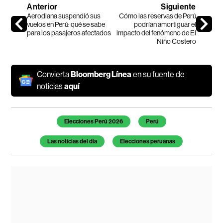
Anterior
Siguiente
Aerodiana suspendió sus
Cómo las reservas de Perú
vuelos en Perú: qué se sabe
podrían amortiguar el
para los pasajeros afectados
impacto del fenómeno de El
Niño Costero
Convierta
Bloomberg Línea
en su fuente de
noticias
aquí
Temas de este artículo
Elecciones Perú 2026
Perú
Las noticias del día
Elecciones peruanas