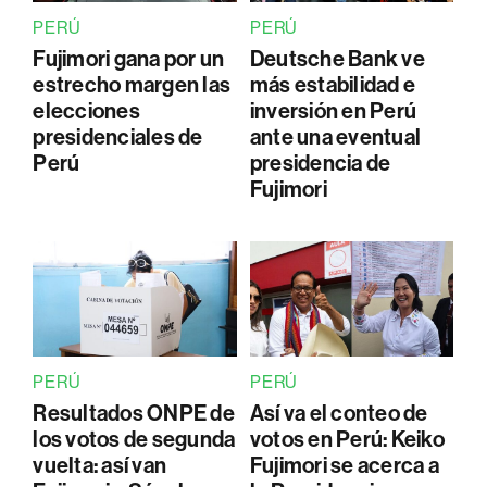
PERÚ
PERÚ
Fujimori gana por un
Deutsche Bank ve
estrecho margen las
más estabilidad e
elecciones
inversión en Perú
presidenciales de
ante una eventual
Perú
presidencia de
Fujimori
PERÚ
PERÚ
Resultados ONPE de
Así va el conteo de
los votos de segunda
votos en Perú: Keiko
vuelta: así van
Fujimori se acerca a