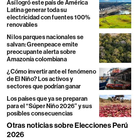
Así logró este país de América
Latina generar toda su
electricidad con fuentes 100%
renovables
Ni los parques nacionales se
salvan: Greenpeace emite
preocupante alerta sobre
Amazonía colombiana
¿Cómo invertir ante el fenómeno
de El Niño? Los activos y
sectores que podrían ganar
Los países que ya se preparan
para el “Súper Niño 2026” y sus
posibles consecuencias
Otras noticias sobre Elecciones Perú
2026