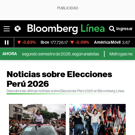
PUBLICIDAD
Ingresar
-0.83%
Ibov
-0.09%
América Móvil
0.00%
177,726.17
3.67
AHORA
a el segundo semestre de 2026, según analistas
Metrogas mejora su rentab
Noticias sobre Elecciones
Perú 2026
Descubre las últimas noticias sobre Elecciones Perú 2026 en Bloomberg Línea