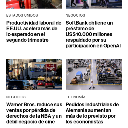
ESTADOS UNIDOS
NEGOCIOS
Productividad laboral de
SoftBank obtiene un
EE.UU. acelera más de
préstamo de
lo esperado en el
US$10.000 millones
segundo trimestre
respaldado por su
participación en OpenAI
NEGOCIOS
ECONOMÍA
Warner Bros. reduce sus
Pedidos industriales de
ventas por pérdida de
Alemania aumentan
derechos de la NBA y un
más de lo previsto por
débil negocio de cine
los economistas