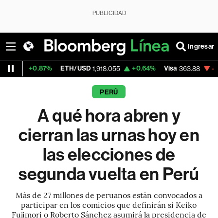
PUBLICIDAD
Ingresar
.87%
ETH/USD
+0.64%
Visa
-1.78%
Merc
1,918.055
363.88
PERÚ
A qué hora abren y
cierran las urnas hoy en
las elecciones de
segunda vuelta en Perú
Más de 27 millones de peruanos están convocados a
participar en los comicios que definirán si Keiko
Fujimori o Roberto Sánchez asumirá la presidencia de