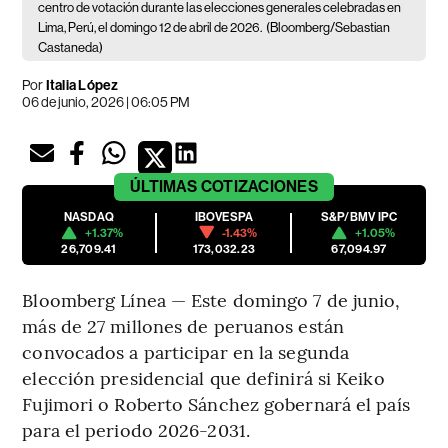
centro de votación durante las elecciones generales celebradas en
Lima, Perú, el domingo 12 de abril de 2026.
(Bloomberg/Sebastian
Castaneda)
Por
Italia López
06 de junio, 2026 | 06:05 PM
ÚLTIMAS
COTIZACIONES
NASDAQ
IBOVESPA
S&P/BMV IPC
+1.37%
-1.43%
+1.05%
26,709.41
173,032.23
67,094.97
Bloomberg Línea — Este domingo 7 de junio,
más de 27 millones de peruanos están
convocados a participar en la segunda
elección presidencial que definirá si Keiko
Fujimori o Roberto Sánchez gobernará el país
para el periodo 2026-2031.