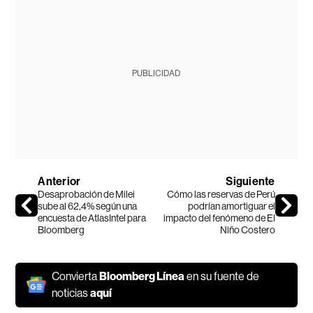
PUBLICIDAD
Anterior
Siguiente
Desaprobación de Milei
Cómo las reservas de Perú
sube al 62,4% según una
podrían amortiguar el
encuesta de AtlasIntel para
impacto del fenómeno de El
Bloomberg
Niño Costero
Convierta
Bloomberg Línea
en su fuente de
noticias
aquí