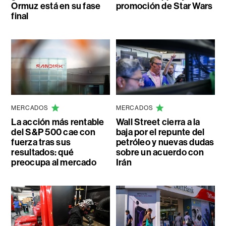
Ormuz está en su fase
promoción de Star Wars
final
MERCADOS
MERCADOS
La acción más rentable
Wall Street cierra a la
del S&P 500 cae con
baja por el repunte del
fuerza tras sus
petróleo y nuevas dudas
resultados: qué
sobre un acuerdo con
preocupa al mercado
Irán