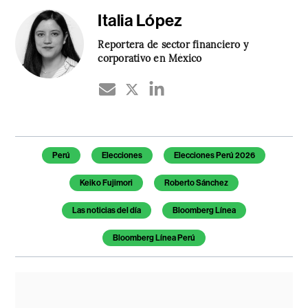
Italia López
Reportera de sector financiero y
corporativo en México
Temas de este artículo
Perú
Elecciones
Elecciones Perú 2026
Keiko Fujimori
Roberto Sánchez
Las noticias del día
Bloomberg Línea
Bloomberg Línea Perú