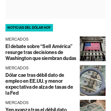
NOTICIAS DEL DÓLAR HOY
MERCADOS
El debate sobre “Sell América”
resurge tras decisiones de
Washington que siembran dudas
MERCADOS
Dólar cae tras débil dato de
empleo en EE.UU. y menor
expectativa de alza de tasas de
la Fed
MERCADOS
Yen avanza tras el débil dato