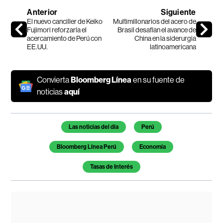
Anterior
Siguiente
El nuevo canciller de Keiko
Multimillonarios del acero de
Fujimori reforzaría el
Brasil desafían el avance de
acercamiento de Perú con
China en la siderurgia
EE.UU.
latinoamericana
Convierta
Bloomberg Línea
en su fuente de
noticias
aquí
Temas de este artículo
Las noticias del día
Perú
Bloomberg Línea Perú
Economía
Tasas de Interés