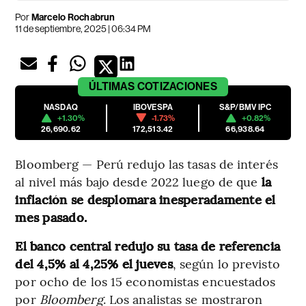
Por
Marcelo Rochabrun
11 de septiembre, 2025 | 06:34 PM
ÚLTIMAS
COTIZACIONES
NASDAQ
IBOVESPA
S&P/BMV IPC
+1.30%
-1.73%
+0.82%
26,690.62
172,513.42
66,938.64
Bloomberg — Perú redujo las tasas de interés
al nivel más bajo desde 2022 luego de que
la
inflación se desplomara inesperadamente el
mes pasado.
El banco central redujo su tasa de referencia
del 4,5% al ​​4,25% el jueves
, según lo previsto
por ocho de los 15 economistas encuestados
por
Bloomberg
. Los analistas se mostraron