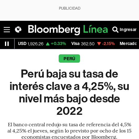
PUBLICIDAD
Ingresar
SD
+0.33%
Visa
-2.15%
MercadoLibre
1,926.26
362.50
1,821.
PERÚ
Perú baja su tasa de
interés clave a 4,25%, su
nivel más bajo desde
2022
El banco central redujo su tasa de referencia del 4,5%
al ​​4,25% el jueves, según lo previsto por ocho de los 15
economistas encuestados por Bloomberg.