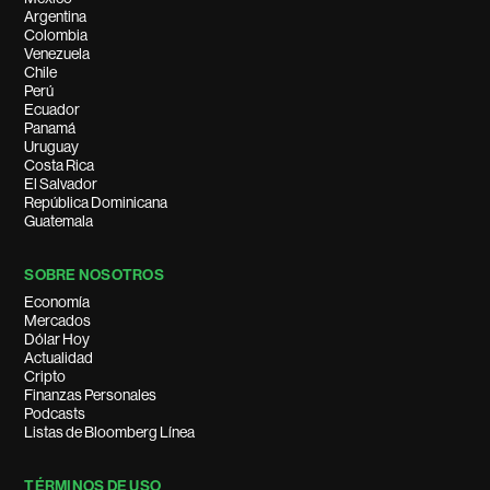
Argentina
Colombia
Venezuela
Chile
Perú
Ecuador
Panamá
Uruguay
Costa Rica
El Salvador
República Dominicana
Guatemala
SOBRE NOSOTROS
Economía
Mercados
Dólar Hoy
Actualidad
Cripto
Finanzas Personales
Podcasts
Listas de Bloomberg Línea
TÉRMINOS DE USO