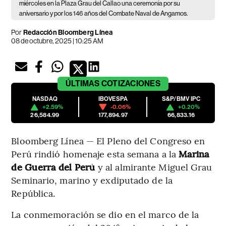
miércoles en la Plaza Grau del Callao una ceremonia por su
aniversario y por los 146 años del Combate Naval de Angamos.
Por
Redacción Bloomberg Línea
08 de octubre, 2025 | 10:25 AM
ÚLTIMAS
COTIZACIONES
NASDAQ
IBOVESPA
S&P/BMV IPC
+2.59%
-0.06%
+0.20%
26,584.99
177,894.97
66,833.16
Bloomberg Línea — El Pleno del Congreso en
Perú rindió homenaje esta semana a la
Marina
de Guerra del Perú
y al almirante Miguel Grau
Seminario, marino y exdiputado de la
República.
La conmemoración se dio en el marco de la