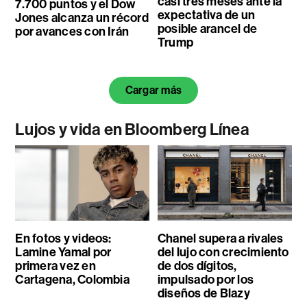
casi tres meses ante la
7.700 puntos y el Dow
expectativa de un
Jones alcanza un récord
posible arancel de
por avances con Irán
Trump
Cargar más
Lujos y vida en Bloomberg Línea
En fotos y videos:
Chanel supera a rivales
Lamine Yamal por
del lujo con crecimiento
primera vez en
de dos dígitos,
Cartagena, Colombia
impulsado por los
diseños de Blazy