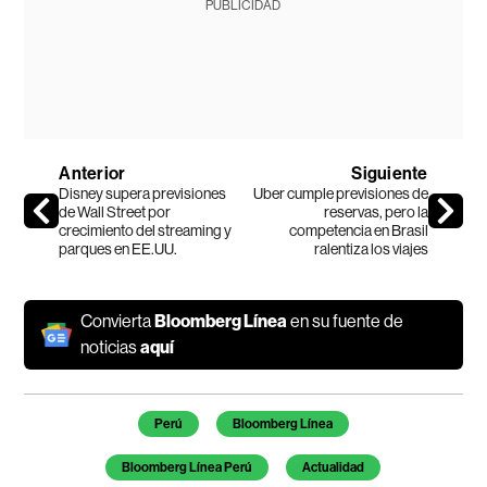
PUBLICIDAD
Anterior
Siguiente
Disney supera previsiones
Uber cumple previsiones de
de Wall Street por
reservas, pero la
crecimiento del streaming y
competencia en Brasil
parques en EE.UU.
ralentiza los viajes
Convierta
Bloomberg Línea
en su fuente de
noticias
aquí
Temas de este artículo
Perú
Bloomberg Línea
Bloomberg Línea Perú
Actualidad