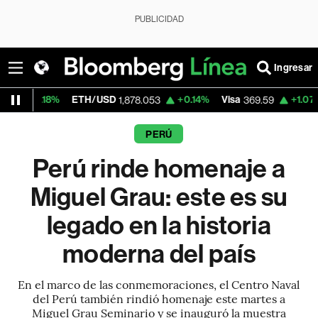
PUBLICIDAD
Ingresar
ETH/USD
+0.14%
Visa
+1.07%
MercadoL
1,878.053
369.59
PERÚ
Perú rinde homenaje a
Miguel Grau: este es su
legado en la historia
moderna del país
En el marco de las conmemoraciones, el Centro Naval
del Perú también rindió homenaje este martes a
Miguel Grau Seminario y se inauguró la muestra