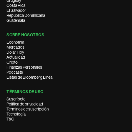
Uruguay
Costa Rica
El Salvador
República Dominicana
Guatemala
SOBRE NOSOTROS
Economía
Mercados
Dólar Hoy
Actualidad
Cripto
Finanzas Personales
Podcasts
Listas de Bloomberg Línea
TÉRMINOS DE USO
Suscríbete
Política de privacidad
Términos de suscripción
Tecnología
T&C