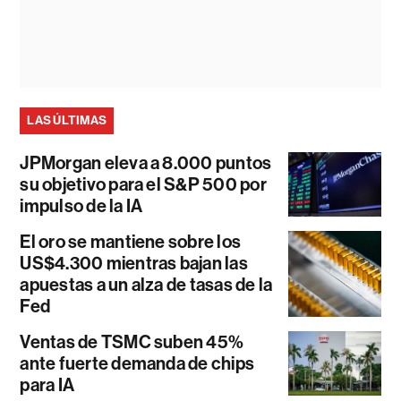
LAS ÚLTIMAS
JPMorgan eleva a 8.000 puntos
su objetivo para el S&P 500 por
impulso de la IA
El oro se mantiene sobre los
US$4.300 mientras bajan las
apuestas a un alza de tasas de la
Fed
Ventas de TSMC suben 45%
ante fuerte demanda de chips
para IA