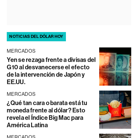
NOTICIAS DEL DÓLAR HOY
MERCADOS
Yen se rezaga frente a divisas del
G10 al desvanecerse el efecto
de la intervención de Japón y
EE.UU.
MERCADOS
¿Qué tan cara o barata está tu
moneda frente al dólar? Esto
revela el Índice Big Mac para
América Latina
MERCADOS