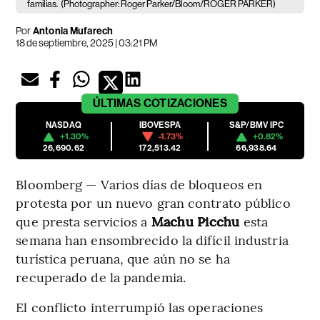
familias.
(Photographer: Roger Parker/Bloom/ROGER PARKER)
Por
Antonia Mufarech
18 de septiembre, 2025 | 03:21 PM
ÚLTIMAS
COTIZACIONES
NASDAQ
IBOVESPA
S&P/BMV IPC
+1.30%
-1.73%
+0.82%
26,690.62
172,513.42
66,938.64
Bloomberg — Varios días de bloqueos en
protesta por un nuevo gran contrato público
que presta servicios a
Machu Picchu
esta
semana han ensombrecido la difícil industria
turística peruana, que aún no se ha
recuperado de la pandemia.
El conflicto interrumpió las operaciones