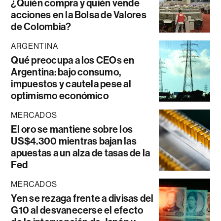
¿Quién compra y quién vende
acciones en la Bolsa de Valores
de Colombia?
ARGENTINA
Qué preocupa a los CEOs en
Argentina: bajo consumo,
impuestos y cautela pese al
optimismo económico
MERCADOS
El oro se mantiene sobre los
US$4.300 mientras bajan las
apuestas a un alza de tasas de la
Fed
MERCADOS
Yen se rezaga frente a divisas del
G10 al desvanecerse el efecto