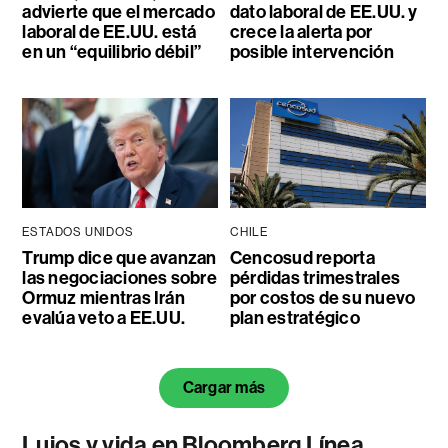
advierte que el mercado
dato laboral de EE.UU. y
laboral de EE.UU. está
crece la alerta por
en un “equilibrio débil”
posible intervención
ESTADOS UNIDOS
CHILE
Trump dice que avanzan
Cencosud reporta
las negociaciones sobre
pérdidas trimestrales
Ormuz mientras Irán
por costos de su nuevo
evalúa veto a EE.UU.
plan estratégico
Cargar más
Lujos y vida en Bloomberg Línea