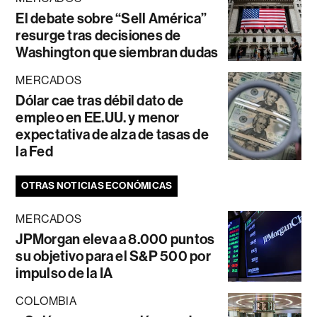
El debate sobre “Sell América”
resurge tras decisiones de
Washington que siembran dudas
MERCADOS
Dólar cae tras débil dato de
empleo en EE.UU. y menor
expectativa de alza de tasas de
la Fed
OTRAS NOTICIAS ECONÓMICAS
MERCADOS
JPMorgan eleva a 8.000 puntos
su objetivo para el S&P 500 por
impulso de la IA
COLOMBIA