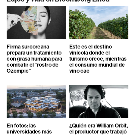
Firma surcoreana
Este es el destino
prepara un tratamiento
vinícola donde el
con grasa humana para
turismo crece, mientras
combatir el “rostro de
el consumo mundial de
Ozempic”
vino cae
En fotos: las
¿Quién era William Orbit,
universidades más
el productor que trabajó