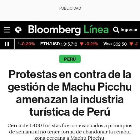
PUBLICIDAD
Ingresar
.20%
ETH/USD
-0.21%
Visa
-2.15%
Mercad
1,915.718
362.50
PERÚ
Protestas en contra de la
gestión de Machu Picchu
amenazan la industria
turística de Perú
Cerca de 1.400 turistas fueron evacuados a principios
de semana al no tener forma de abandonar la remota
zona cercana a Machu Picchu.