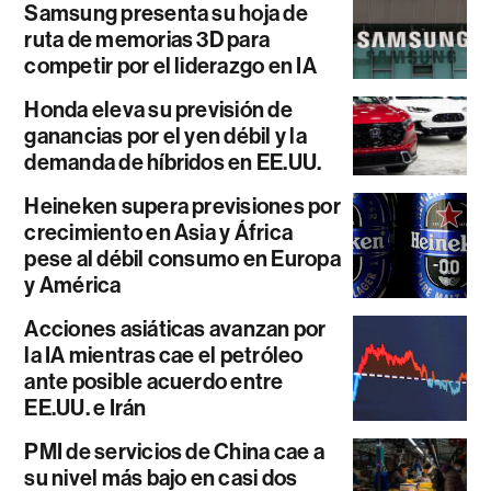
Samsung presenta su hoja de
ruta de memorias 3D para
competir por el liderazgo en IA
Honda eleva su previsión de
ganancias por el yen débil y la
demanda de híbridos en EE.UU.
Heineken supera previsiones por
crecimiento en Asia y África
pese al débil consumo en Europa
y América
Acciones asiáticas avanzan por
la IA mientras cae el petróleo
ante posible acuerdo entre
EE.UU. e Irán
PMI de servicios de China cae a
su nivel más bajo en casi dos