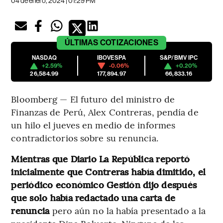
04 de enero, 2024 | 01:29 PM
ÚLTIMAS
COTIZACIONES
NASDAQ
IBOVESPA
S&P/BMV IPC
+2.59%
-0.06%
+0.20%
26,584.99
177,894.97
66,833.16
Bloomberg — El futuro del ministro de
Finanzas de Perú, Alex Contreras, pendía de
un hilo el jueves en medio de informes
contradictorios sobre su renuncia.
Mientras que Diario La República reportó
inicialmente que Contreras había dimitido, el
periódico económico Gestión dijo después
que solo había redactado una carta de
renuncia
pero aún no la había presentado a la