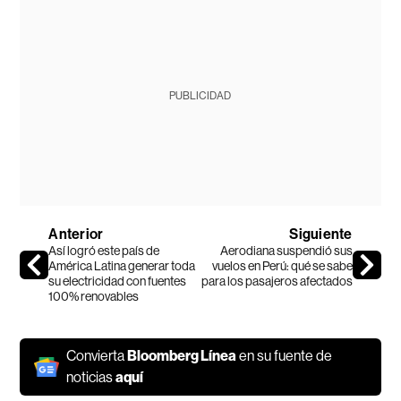
PUBLICIDAD
Anterior
Siguiente
Así logró este país de
Aerodiana suspendió sus
América Latina generar toda
vuelos en Perú: qué se sabe
su electricidad con fuentes
para los pasajeros afectados
100% renovables
Convierta
Bloomberg Línea
en su fuente de
noticias
aquí