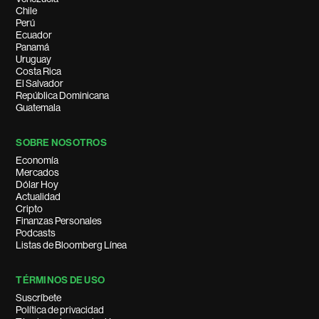
Chile
Perú
Ecuador
Panamá
Uruguay
Costa Rica
El Salvador
República Dominicana
Guatemala
SOBRE NOSOTROS
Economía
Mercados
Dólar Hoy
Actualidad
Cripto
Finanzas Personales
Podcasts
Listas de Bloomberg Línea
TÉRMINOS DE USO
Suscríbete
Política de privacidad