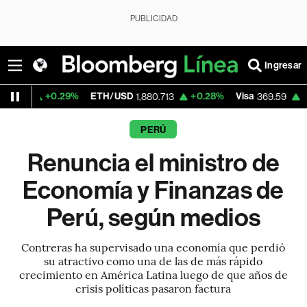
PUBLICIDAD
Ingresar
+0.29%
ETH/USD
+0.28%
Visa
+1.07%
Me
1,880.713
369.59
PERÚ
Renuncia el ministro de
Economía y Finanzas de
Perú, según medios
Contreras ha supervisado una economía que perdió
su atractivo como una de las de más rápido
crecimiento en América Latina luego de que años de
crisis políticas pasaron factura