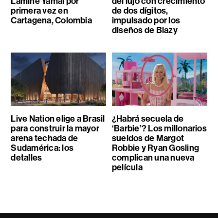
Lamine Yamal por
del lujo con crecimiento
primera vez en
de dos dígitos,
Cartagena, Colombia
impulsado por los
diseños de Blazy
Live Nation elige a Brasil
¿Habrá secuela de
para construir la mayor
‘Barbie’? Los millonarios
arena techada de
sueldos de Margot
Sudamérica: los
Robbie y Ryan Gosling
detalles
complican una nueva
película