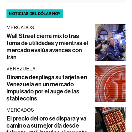
NOTICIAS DEL DÓLAR HOY
MERCADOS
Wall Street cierra mixto tras
toma de utilidades y mientras el
mercado evalúa avances con
Irán
VENEZUELA
Binance despliega su tarjeta en
Venezuela en un mercado
impulsado por el auge de las
stablecoins
MERCADOS
El precio del oro se dispara y va
camino a su mejor día desde