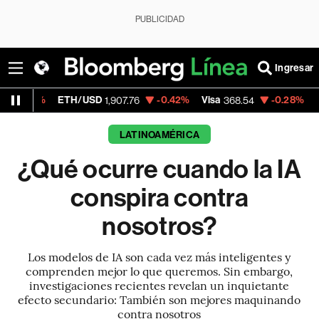
PUBLICIDAD
Ingresar
ETH/USD
-0.42%
Visa
-0.28%
MercadoLibr
1,907.76
368.54
LATINOAMÉRICA
¿Qué ocurre cuando la IA
conspira contra
nosotros?
Los modelos de IA son cada vez más inteligentes y
comprenden mejor lo que queremos. Sin embargo,
investigaciones recientes revelan un inquietante
efecto secundario: También son mejores maquinando
contra nosotros