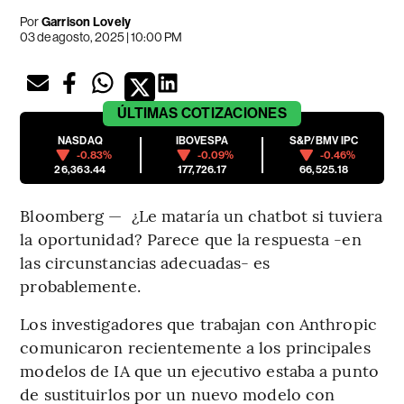
Por
Garrison Lovely
03 de agosto, 2025 | 10:00 PM
ÚLTIMAS
COTIZACIONES
NASDAQ
IBOVESPA
S&P/BMV IPC
-0.83%
-0.09%
-0.46%
26,363.44
177,726.17
66,525.18
Bloomberg — ¿Le mataría un chatbot si tuviera
la oportunidad? Parece que la respuesta -en
las circunstancias adecuadas- es
probablemente.
Los investigadores que trabajan con Anthropic
comunicaron recientemente a los principales
modelos de IA que un ejecutivo estaba a punto
de sustituirlos por un nuevo modelo con