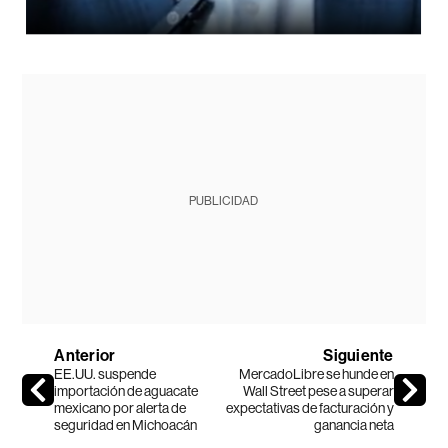
PUBLICIDAD
Anterior
Siguiente
EE.UU. suspende
MercadoLibre se hunde en
importación de aguacate
Wall Street pese a superar
mexicano por alerta de
expectativas de facturación y
seguridad en Michoacán
ganancia neta