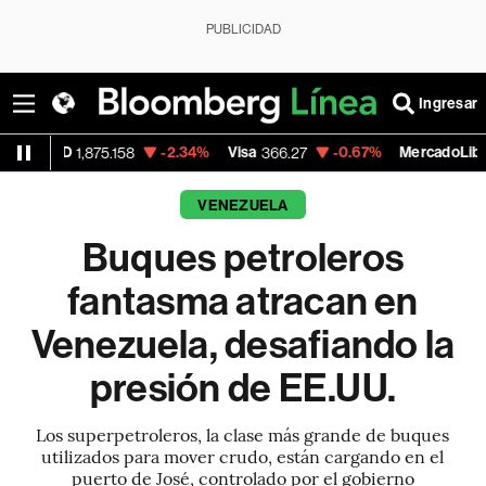
PUBLICIDAD
Ingresar
-2.34%
Visa
-0.67%
MercadoLibre
5.158
366.27
1,884.365
VENEZUELA
Buques petroleros
fantasma atracan en
Venezuela, desafiando la
presión de EE.UU.
Los superpetroleros, la clase más grande de buques
utilizados para mover crudo, están cargando en el
puerto de José, controlado por el gobierno