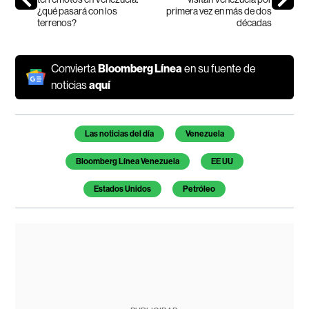
¿qué pasará con los
primera vez en más de dos
terrenos?
décadas
Convierta
Bloomberg Línea
en su fuente de
noticias
aquí
Temas de este artículo
Las noticias del día
Venezuela
Bloomberg Línea Venezuela
EE UU
Estados Unidos
Petróleo