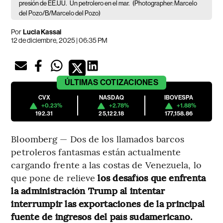
presión de EE.UU.
Un petrolero en el mar.
(Photographer: Marcelo
del Pozo/B/Marcelo del Pozo)
Por
Lucia Kassai
12 de diciembre, 2025 | 06:35 PM
ÚLTIMAS
COTIZACIONES
CVX
NASDAQ
IBOVESPA
+0.23%
+2.78%
+1.88%
192.31
25,122.18
177,158.86
Bloomberg — Dos de los llamados barcos
petroleros fantasmas están actualmente
cargando frente a las costas de Venezuela, lo
que pone de relieve
los desafíos que enfrenta
la administración Trump al intentar
interrumpir las exportaciones de la principal
fuente de ingresos del país sudamericano.