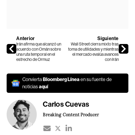
Anterior
Siguiente
Irán afirma que alcanzó un
Wall Street cierra mixto tras
acuerdo con Omán sobre
toma de utilidades y mientras
una ruta temporal en el
el mercado evalúa avances
estrecho de Ormuz
con Irán
Convierta
Bloomberg Línea
en su fuente de
noticias
aquí
Carlos Cuevas
Breaking Content Producer