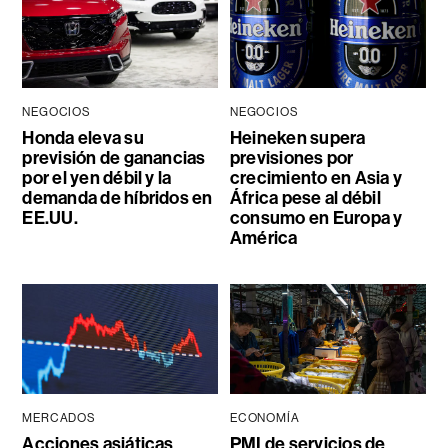
NEGOCIOS
NEGOCIOS
Honda eleva su
Heineken supera
previsión de ganancias
previsiones por
por el yen débil y la
crecimiento en Asia y
demanda de híbridos en
África pese al débil
EE.UU.
consumo en Europa y
América
MERCADOS
ECONOMÍA
Acciones asiáticas
PMI de servicios de