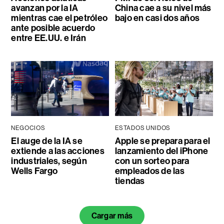
avanzan por la IA
China cae a su nivel más
mientras cae el petróleo
bajo en casi dos años
ante posible acuerdo
entre EE.UU. e Irán
NEGOCIOS
ESTADOS UNIDOS
El auge de la IA se
Apple se prepara para el
extiende a las acciones
lanzamiento del iPhone
industriales, según
con un sorteo para
Wells Fargo
empleados de las
tiendas
Cargar más