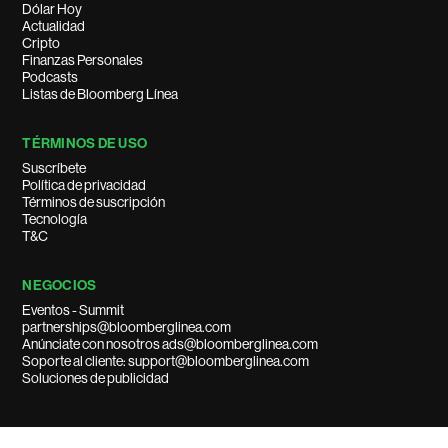
Dólar Hoy
Actualidad
Cripto
Finanzas Personales
Podcasts
Listas de Bloomberg Línea
TÉRMINOS DE USO
Suscríbete
Política de privacidad
Términos de suscripción
Tecnología
T&C
NEGOCIOS
Eventos - Summit
partnerships@bloomberglinea.com
Anúnciate con nosotros ads@bloomberglinea.com
Soporte al cliente: support@bloomberglinea.com
Soluciones de publicidad