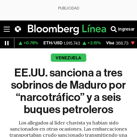
PUBLICIDAD
Ingresar
0.78%
ETH/USD
+2.15%
Visa
-0.23%
Merc
1,915.743
368.73
VENEZUELA
EE.UU. sanciona a tres
sobrinos de Maduro por
“narcotráfico” y a seis
buques petroleros
Los allegados al líder chavista ya habían sido
sancionados en otras ocasiones. Las embarcaciones
transportaban crudo sancionado transmitiendo una