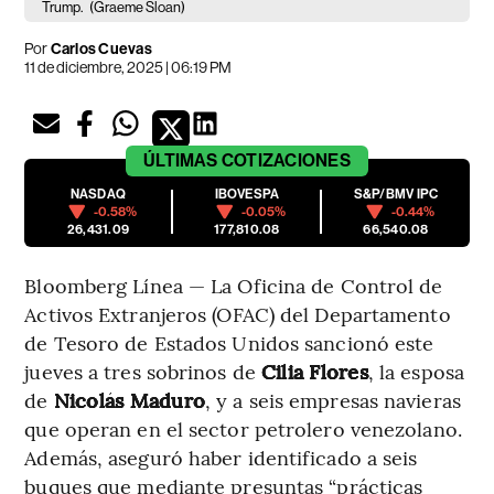
Trump.
(Graeme Sloan)
Por
Carlos Cuevas
11 de diciembre, 2025 | 06:19 PM
ÚLTIMAS
COTIZACIONES
NASDAQ
IBOVESPA
S&P/BMV IPC
-0.58%
-0.05%
-0.44%
26,431.09
177,810.08
66,540.08
Bloomberg Línea — La Oficina de Control de
Activos Extranjeros (OFAC) del Departamento
de Tesoro de Estados Unidos sancionó este
jueves a tres sobrinos de
Cilia Flores
, la esposa
de
Nicolás Maduro
, y a seis empresas navieras
que operan en el sector petrolero venezolano.
Además, aseguró haber identificado a seis
buques que mediante presuntas “prácticas