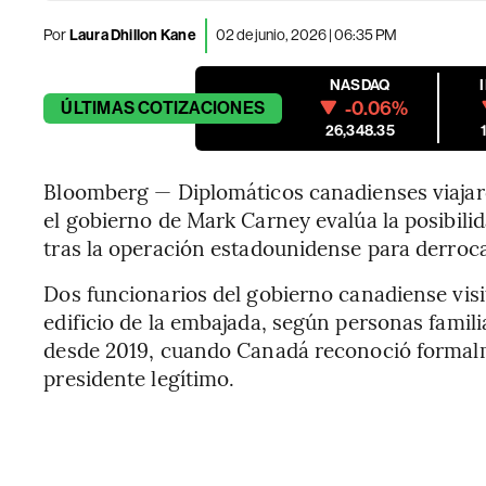
Por
Laura Dhillon Kane
02 de junio, 2026 | 06:35 PM
NASDAQ
-0.06%
ÚLTIMAS
COTIZACIONES
26,348.35
Bloomberg — Diplomáticos canadienses viajar
el gobierno de Mark Carney evalúa la posibilid
tras la operación estadounidense para derroca
Dos funcionarios del gobierno canadiense visi
edificio de la embajada, según personas famil
desde 2019, cuando Canadá reconoció formalm
presidente legítimo.