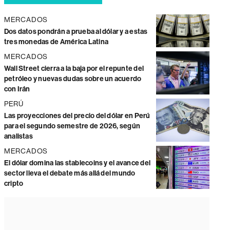
MERCADOS
Dos datos pondrán a prueba al dólar y a estas
tres monedas de América Latina
MERCADOS
Wall Street cierra a la baja por el repunte del
petróleo y nuevas dudas sobre un acuerdo
con Irán
PERÚ
Las proyecciones del precio del dólar en Perú
para el segundo semestre de 2026, según
analistas
MERCADOS
El dólar domina las stablecoins y el avance del
sector lleva el debate más allá del mundo
cripto