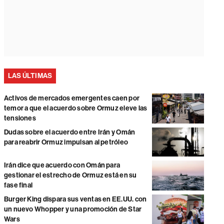
LAS ÚLTIMAS
Activos de mercados emergentes caen por
temor a que el acuerdo sobre Ormuz eleve las
tensiones
Dudas sobre el acuerdo entre Irán y Omán
para reabrir Ormuz impulsan al petróleo
Irán dice que acuerdo con Omán para
gestionar el estrecho de Ormuz está en su
fase final
Burger King dispara sus ventas en EE.UU. con
un nuevo Whopper y una promoción de Star
Wars