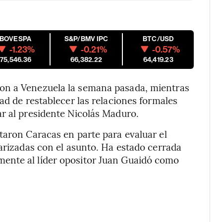
IBOVESPA
S&P/BMV IPC
BTC/USD
-1.23%
-0.21%
-0.57%
175,546.36
66,382.22
64,419.23
on a Venezuela la semana pasada, mientras
ad de restablecer las relaciones formales
r al presidente Nicolás Maduro.
taron Caracas en parte para evaluar el
iarizadas con el asunto. Ha estado cerrada
ente al líder opositor Juan Guaidó como