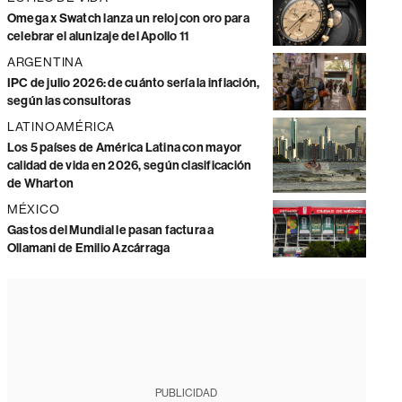
Omega x Swatch lanza un reloj con oro para
celebrar el alunizaje del Apollo 11
ARGENTINA
IPC de julio 2026: de cuánto sería la inflación,
según las consultoras
LATINOAMÉRICA
Los 5 países de América Latina con mayor
calidad de vida en 2026, según clasificación
de Wharton
MÉXICO
Gastos del Mundial le pasan factura a
Ollamani de Emilio Azcárraga
PUBLICIDAD