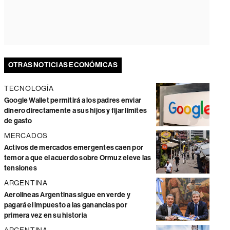
OTRAS NOTICIAS ECONÓMICAS
TECNOLOGÍA
Google Wallet permitirá a los padres enviar
dinero directamente a sus hijos y fijar límites
de gasto
MERCADOS
Activos de mercados emergentes caen por
temor a que el acuerdo sobre Ormuz eleve las
tensiones
ARGENTINA
Aerolíneas Argentinas sigue en verde y
pagará el impuesto a las ganancias por
primera vez en su historia
ARGENTINA