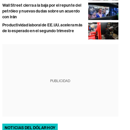
Wall Street cierra a la baja por el repunte del
petróleo y nuevas dudas sobre un acuerdo
con Irán
Productividad laboral de EE.UU. acelera más
de lo esperado en el segundo trimestre
PUBLICIDAD
NOTICIAS DEL DÓLAR HOY