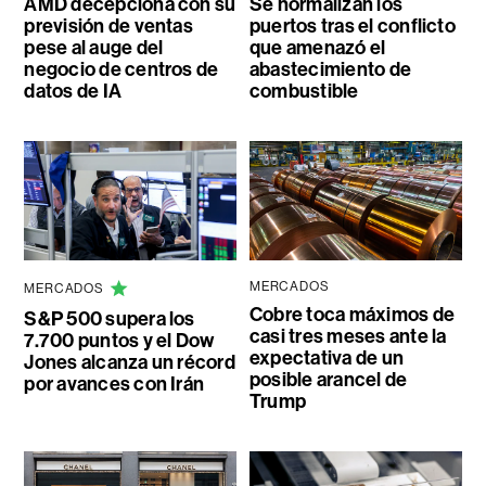
AMD decepciona con su
Se normalizan los
previsión de ventas
puertos tras el conflicto
pese al auge del
que amenazó el
negocio de centros de
abastecimiento de
datos de IA
combustible
MERCADOS
MERCADOS
Cobre toca máximos de
S&P 500 supera los
casi tres meses ante la
7.700 puntos y el Dow
expectativa de un
Jones alcanza un récord
posible arancel de
por avances con Irán
Trump