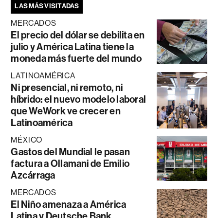
LAS MÁS VISITADAS
MERCADOS
El precio del dólar se debilita en
julio y América Latina tiene la
moneda más fuerte del mundo
LATINOAMÉRICA
Ni presencial, ni remoto, ni
híbrido: el nuevo modelo laboral
que WeWork ve crecer en
Latinoamérica
MÉXICO
Gastos del Mundial le pasan
factura a Ollamani de Emilio
Azcárraga
MERCADOS
El Niño amenaza a América
Latina y Deutsche Bank