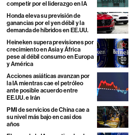
competir por el liderazgo en IA
Honda eleva su previsión de
ganancias por el yen débil y la
demanda de híbridos en EE.UU.
Heineken supera previsiones por
crecimiento en Asia y África
pese al débil consumo en Europa
y América
Acciones asiáticas avanzan por
la IA mientras cae el petróleo
ante posible acuerdo entre
EE.UU. e Irán
PMI de servicios de China cae a
su nivel más bajo en casi dos
años