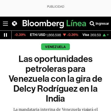
PUBLICIDAD
Ingresar
39%
ETH/USD
-0.36%
Visa
+1.07%
Merca
1,868.598
369.59
VENEZUELA
Las oportunidades
petroleras para
Venezuela con la gira de
Delcy Rodríguez en la
India
La mandataria interina de Venezuela viajará el