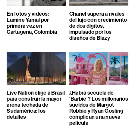
En fotos y videos:
Chanel supera a rivales
Lamine Yamal por
del lujo con crecimiento
primera vez en
de dos dígitos,
Cartagena, Colombia
impulsado por los
diseños de Blazy
Live Nation elige a Brasil
¿Habrá secuela de
para construir la mayor
‘Barbie’? Los millonarios
arena techada de
sueldos de Margot
Sudamérica: los
Robbie y Ryan Gosling
detalles
complican una nueva
película