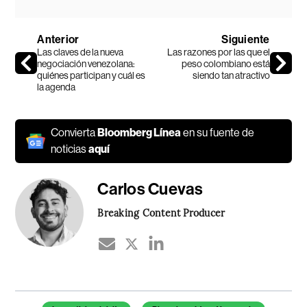
Anterior
Siguiente
Las claves de la nueva
Las razones por las que el
negociación venezolana:
peso colombiano está
quiénes participan y cuál es
siendo tan atractivo
la agenda
Convierta
Bloomberg Línea
en su fuente de
noticias
aquí
Carlos Cuevas
Breaking Content Producer
Temas de este artículo