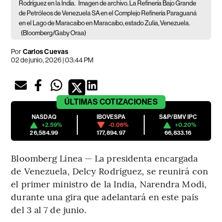
Rodríguez en la India.
Imagen de archivo. La Refinería Bajo Grande
de Petróleos de Venezuela SA en el Complejo Refinería Paraguaná
en el Lago de Maracaibo en Maracaibo, estado Zulia, Venezuela.
(Bloomberg/Gaby Oraa)
Por
Carlos Cuevas
02 de junio, 2026 | 03:44 PM
ÚLTIMAS
COTIZACIONES
NASDAQ
IBOVESPA
S&P/BMV IPC
+2.59%
-0.06%
+0.20%
26,584.99
177,894.97
66,833.16
Bloomberg Línea — La presidenta encargada
de Venezuela, Delcy Rodríguez, se reunirá con
el primer ministro de la India, Narendra Modi,
durante una gira que adelantará en este país
del 3 al 7 de junio.