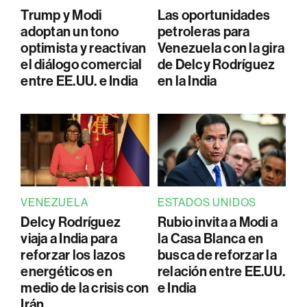
Trump y Modi
Las oportunidades
adoptan un tono
petroleras para
optimista y reactivan
Venezuela con la gira
el diálogo comercial
de Delcy Rodríguez
entre EE.UU. e India
en la India
VENEZUELA
ESTADOS UNIDOS
Delcy Rodríguez
Rubio invita a Modi a
viaja a India para
la Casa Blanca en
reforzar los lazos
busca de reforzar la
energéticos en
relación entre EE.UU.
medio de la crisis con
e India
Irán