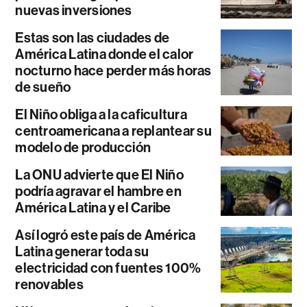
nuevas inversiones
Estas son las ciudades de
América Latina donde el calor
nocturno hace perder más horas
de sueño
El Niño obliga a la caficultura
centroamericana a replantear su
modelo de producción
La ONU advierte que El Niño
podría agravar el hambre en
América Latina y el Caribe
Así logró este país de América
Latina generar toda su
electricidad con fuentes 100%
renovables