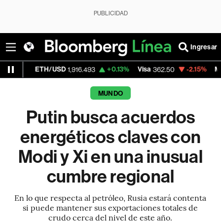
PUBLICIDAD
Ingresar
H/USD
+0.13%
Visa
-2.15%
MercadoLibre
1,916.493
362.50
1
MUNDO
Putin busca acuerdos
energéticos claves con
Modi y Xi en una inusual
cumbre regional
En lo que respecta al petróleo, Rusia estará contenta
si puede mantener sus exportaciones totales de
crudo cerca del nivel de este año.