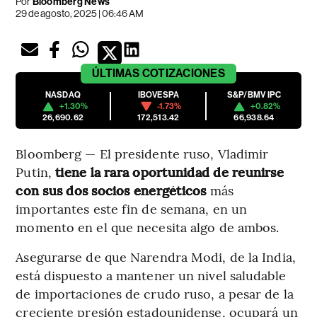
Por
Bloomberg News
29 de agosto, 2025 | 06:46 AM
ÚLTIMAS
COTIZACIONES
NASDAQ
IBOVESPA
S&P/BMV IPC
+1.30%
-1.73%
+0.82%
26,690.62
172,513.42
66,938.64
Bloomberg — El presidente ruso, Vladimir
Putin,
tiene la rara oportunidad de reunirse
con sus dos socios energéticos
más
importantes este fin de semana, en un
momento en el que necesita algo de ambos.
Asegurarse de que Narendra Modi, de la India,
está dispuesto a mantener un nivel saludable
de importaciones de crudo ruso, a pesar de la
creciente presión estadounidense, ocupará un