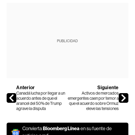
PUBLICIDAD
Anterior
Siguiente
Canadá lucha por llegar a un
Activos de mercados
acuerdo antes de que el
emergentes caen por temor a
arancel del 50% de Trump
que el acuerdo sobre Ormuz
agrave la disputa
eleve las tensiones
Convierta
Bloomberg Línea
en su fuente de