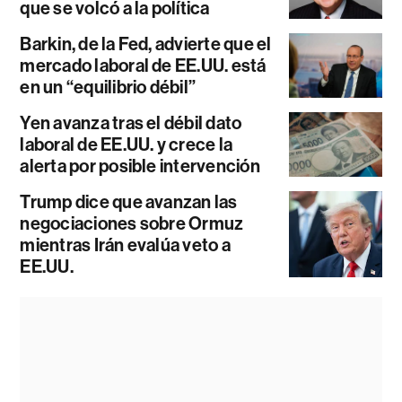
que se volcó a la política
Barkin, de la Fed, advierte que el
mercado laboral de EE.UU. está
en un “equilibrio débil”
Yen avanza tras el débil dato
laboral de EE.UU. y crece la
alerta por posible intervención
Trump dice que avanzan las
negociaciones sobre Ormuz
mientras Irán evalúa veto a
EE.UU.