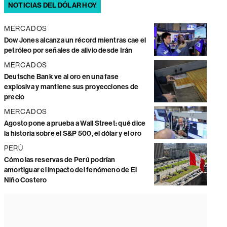
NOTICIAS DEL DÓLAR HOY
MERCADOS
Dow Jones alcanza un récord mientras cae el
petróleo por señales de alivio desde Irán
MERCADOS
Deutsche Bank ve al oro en una fase
explosiva y mantiene sus proyecciones de
precio
MERCADOS
Agosto pone a prueba a Wall Street: qué dice
la historia sobre el S&P 500, el dólar y el oro
PERÚ
Cómo las reservas de Perú podrían
amortiguar el impacto del fenómeno de El
Niño Costero