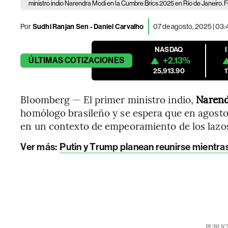
ministro indio Narendra Modi en la Cumbre Brics 2025 en Río de Janeiro.
Por
Sudhi Ranjan Sen - Daniel Carvalho
07 de agosto, 2025 | 03
NASDAQ
+2.13%
ÚLTIMAS
COTIZACIONES
25,913.90
Bloomberg — El primer ministro indio,
Narend
homólogo brasileño y se espera que en agosto 
en un contexto de empeoramiento de los laz
Ver más:
Putin y Trump planean reunirse mientras
PUBLIC