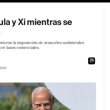
la y Xi mientras se
.
utieron la imposición de aranceles unilaterales
ecer lazos comerciales.
23
IDAD