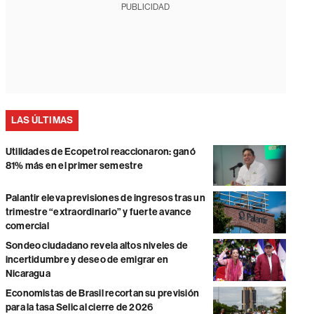
PUBLICIDAD
LAS ÚLTIMAS
Utilidades de Ecopetrol reaccionaron: ganó
81% más en el primer semestre
Palantir eleva previsiones de ingresos tras un
trimestre “extraordinario” y fuerte avance
comercial
Sondeo ciudadano revela altos niveles de
incertidumbre y deseo de emigrar en
Nicaragua
Economistas de Brasil recortan su previsión
para la tasa Selic al cierre de 2026