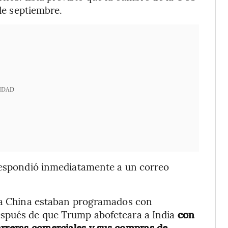
 de septiembre.
IDAD
 respondió inmediatamente a un correo
e a China estaban programados con
espués de que Trump abofeteara a India
con
arreras comerciales y sus compras de