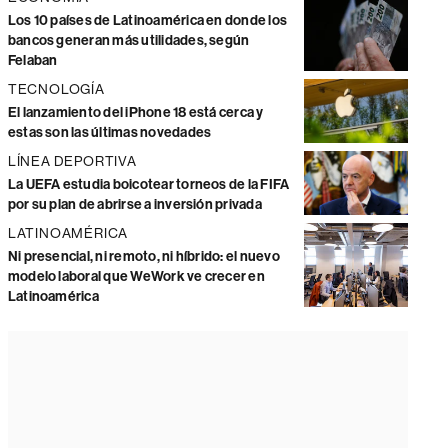
Los 10 países de Latinoamérica en donde los
bancos generan más utilidades, según
Felaban
TECNOLOGÍA
El lanzamiento del iPhone 18 está cerca y
estas son las últimas novedades
LÍNEA DEPORTIVA
La UEFA estudia boicotear torneos de la FIFA
por su plan de abrirse a inversión privada
LATINOAMÉRICA
Ni presencial, ni remoto, ni híbrido: el nuevo
modelo laboral que WeWork ve crecer en
Latinoamérica