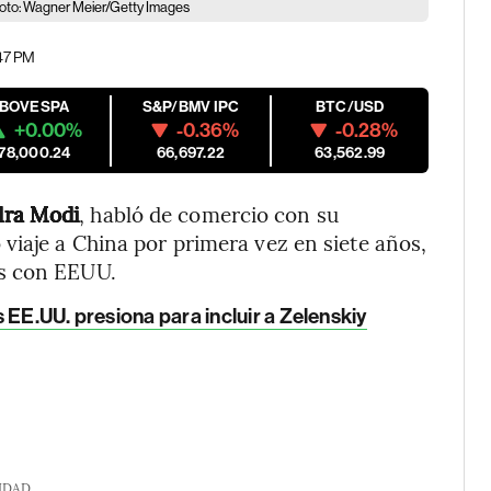
 Foto: Wagner Meier/Getty Images
:47 PM
IBOVESPA
S&P/BMV IPC
BTC/USD
+0.00%
-0.36%
-0.28%
178,000.24
66,697.22
63,562.99
ra Modi
, habló de comercio con su
viaje a China por primera vez en siete años,
os con EEUU.
 EE.UU. presiona para incluir a Zelenskiy
IDAD