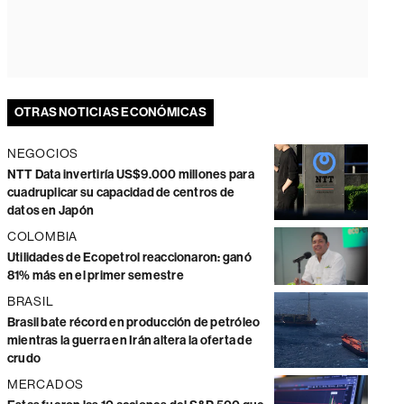
OTRAS NOTICIAS ECONÓMICAS
NEGOCIOS
NTT Data invertiría US$9.000 millones para
cuadruplicar su capacidad de centros de
datos en Japón
COLOMBIA
Utilidades de Ecopetrol reaccionaron: ganó
81% más en el primer semestre
BRASIL
Brasil bate récord en producción de petróleo
mientras la guerra en Irán altera la oferta de
crudo
MERCADOS