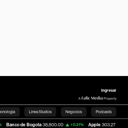
Ingresar
ecnología
Línea Studios
Negocios
Podcasts
e Bogota
38,800.00
Apple
303.27
USD 
+0.21%
-1.74%
English