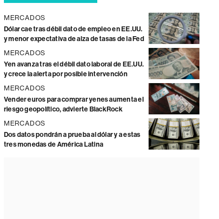
MERCADOS
Dólar cae tras débil dato de empleo en EE.UU.
y menor expectativa de alza de tasas de la Fed
MERCADOS
Yen avanza tras el débil dato laboral de EE.UU.
y crece la alerta por posible intervención
MERCADOS
Vender euros para comprar yenes aumenta el
riesgo geopolítico, advierte BlackRock
MERCADOS
Dos datos pondrán a prueba al dólar y a estas
tres monedas de América Latina