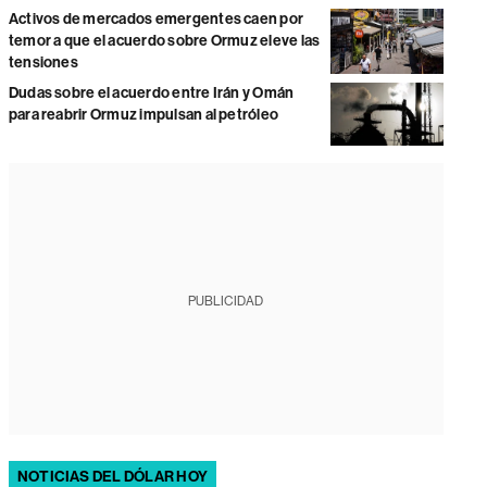
Activos de mercados emergentes caen por
temor a que el acuerdo sobre Ormuz eleve las
tensiones
Dudas sobre el acuerdo entre Irán y Omán
para reabrir Ormuz impulsan al petróleo
PUBLICIDAD
NOTICIAS DEL DÓLAR HOY