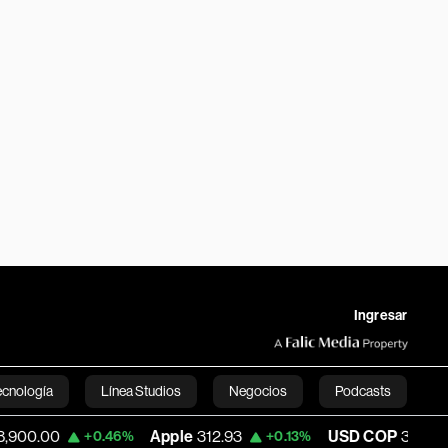
Ingresar
ecnología
Línea Studios
Negocios
Podcasts
Apple
312.93
USD COP
3,159.60
+0.46%
+0.13%
+0.0
English