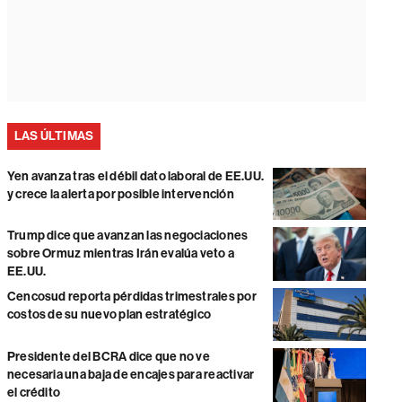
LAS ÚLTIMAS
Yen avanza tras el débil dato laboral de EE.UU.
y crece la alerta por posible intervención
Trump dice que avanzan las negociaciones
sobre Ormuz mientras Irán evalúa veto a
EE.UU.
Cencosud reporta pérdidas trimestrales por
costos de su nuevo plan estratégico
Presidente del BCRA dice que no ve
necesaria una baja de encajes para reactivar
el crédito