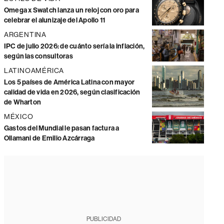
Omega x Swatch lanza un reloj con oro para
celebrar el alunizaje del Apollo 11
ARGENTINA
IPC de julio 2026: de cuánto sería la inflación,
según las consultoras
LATINOAMÉRICA
Los 5 países de América Latina con mayor
calidad de vida en 2026, según clasificación
de Wharton
MÉXICO
Gastos del Mundial le pasan factura a
Ollamani de Emilio Azcárraga
PUBLICIDAD