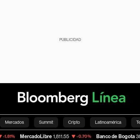
PUBLICIDAD
Mercados
Summit
Cripto
Latinoamérica
T
MercadoLibre
1,811.55
Banco de Bogota
38,900.00
-0.70%
Green
Economía
Estilo de vida
Mundo
Videos