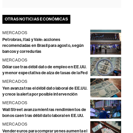
OTRAS NOTICIAS ECONÓMICAS
MERCADOS
Petrobras, Itaú y Vale: acciones
recomendadas en Brasil para agosto, según
bancos y corredurías
MERCADOS
Dólar cae tras débil dato de empleo en EE.UU.
y menor expectativa de alza de tasas de la Fed
MERCADOS
Yen avanza tras el débil dato laboral de EE.UU.
y crece la alerta por posible intervención
MERCADOS
Wall Street avanza mientras rendimientos de
bonos caen tras débil dato laboral en EE.UU.
MERCADOS
Vender euros para comprar yenes aumenta el