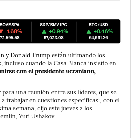
IBOVESPA
S&P/BMV IPC
BTC/USD
-1.68%
+0.94%
+0.46%
172,595.58
67,023.08
64,691.26
in y Donald Trump están ultimando los
, incluso cuando la Casa Blanca insistió en
eunirse con el presidente ucraniano,
para una reunión entre sus líderes, que se
 trabajar en cuestiones específicas”, con el
xima semana, dijo este jueves a los
Kremlin, Yuri Ushakov.