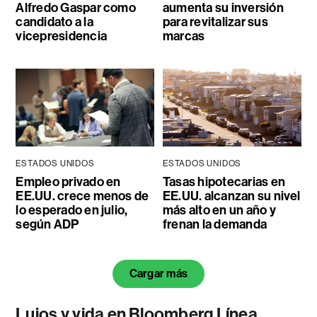
Alfredo Gaspar como
aumenta su inversión
candidato a la
para revitalizar sus
vicepresidencia
marcas
ESTADOS UNIDOS
ESTADOS UNIDOS
Empleo privado en
Tasas hipotecarias en
EE.UU. crece menos de
EE.UU. alcanzan su nivel
lo esperado en julio,
más alto en un año y
según ADP
frenan la demanda
Cargar más
Lujos y vida en Bloomberg Línea