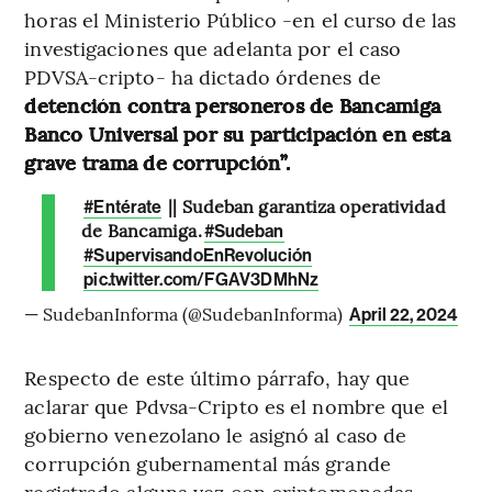
horas el Ministerio Público -en el curso de las
investigaciones que adelanta por el caso
PDVSA-cripto- ha dictado órdenes de
detención contra personeros de Bancamiga
Banco Universal por su participación en esta
grave trama de corrupción”.
|| Sudeban garantiza operatividad
#Entérate
de Bancamiga.
#Sudeban
#SupervisandoEnRevolución
pic.twitter.com/FGAV3DMhNz
— SudebanInforma (@SudebanInforma)
April 22, 2024
Respecto de este último párrafo, hay que
aclarar que Pdvsa-Cripto es el nombre que el
gobierno venezolano le asignó al caso de
corrupción gubernamental más grande
registrado alguna vez con criptomonedas,