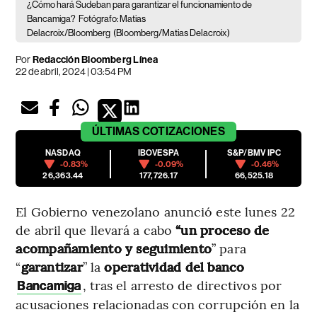
¿Cómo hará Sudeban para garantizar el funcionamiento de
Bancamiga?
Fotógrafo: Matias
Delacroix/Bloomberg
(Bloomberg/Matias Delacroix)
Por
Redacción Bloomberg Línea
22 de abril, 2024 | 03:54 PM
ÚLTIMAS
COTIZACIONES
NASDAQ
IBOVESPA
S&P/BMV IPC
-0.83%
-0.09%
-0.46%
26,363.44
177,726.17
66,525.18
El Gobierno venezolano anunció este lunes 22
de abril que llevará a cabo
“un proceso de
acompañamiento y seguimiento
” para
“
garantizar
” la
operatividad del banco
, tras el arresto de directivos por
Bancamiga
acusaciones relacionadas con corrupción en la