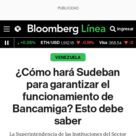
PUBLICIDAD
Ingresar
0.05%
ETH/USD
-0.19%
Visa
-0.28%
Merca
1,912.15
368.54
VENEZUELA
¿Cómo hará Sudeban
para garantizar el
funcionamiento de
Bancamiga? Esto debe
saber
La Superintendencia de las Instituciones del Sector