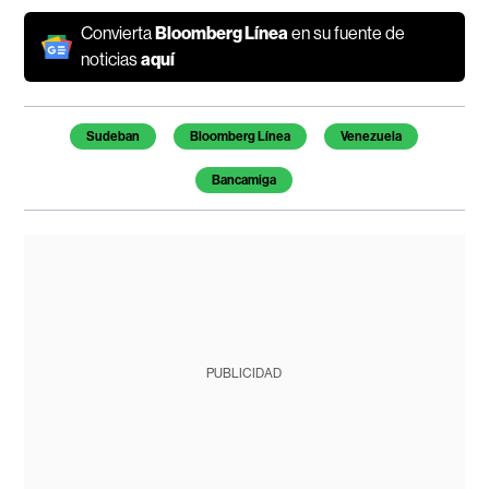
Convierta
Bloomberg Línea
en su fuente de
noticias
aquí
Temas de este artículo
Sudeban
Bloomberg Línea
Venezuela
Bancamiga
PUBLICIDAD