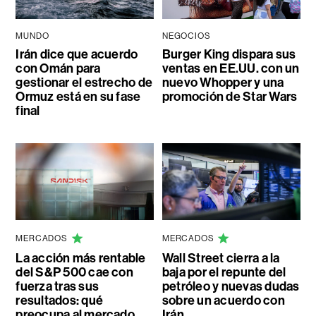
MUNDO
NEGOCIOS
Irán dice que acuerdo
Burger King dispara sus
con Omán para
ventas en EE.UU. con un
gestionar el estrecho de
nuevo Whopper y una
Ormuz está en su fase
promoción de Star Wars
final
MERCADOS
MERCADOS
La acción más rentable
Wall Street cierra a la
del S&P 500 cae con
baja por el repunte del
fuerza tras sus
petróleo y nuevas dudas
resultados: qué
sobre un acuerdo con
preocupa al mercado
Irán