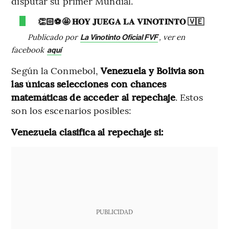
disputar su primer Mundial.
👏🏻⚽🤩 𝐇𝐎𝐘 𝐉𝐔𝐄𝐆𝐀 𝐋𝐀 𝐕𝐈𝐍𝐎𝐓𝐈𝐍𝐓𝐎 🇻🇪
Publicado por
, ver en
La Vinotinto Oficial FVF
facebook
aquí
Según la Conmebol,
Venezuela y Bolivia son
las únicas selecciones con chances
matemáticas de acceder al repechaje
. Estos
son los escenarios posibles:
Venezuela clasifica al repechaje si:
PUBLICIDAD