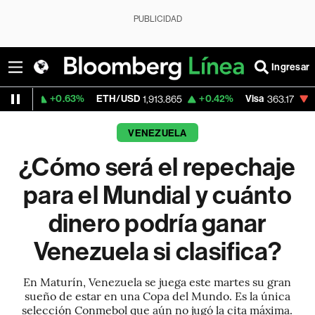
PUBLICIDAD
Ingresar
.63%
ETH/USD
+0.42%
Visa
-1.97%
Merca
1,913.865
363.17
VENEZUELA
¿Cómo será el repechaje
para el Mundial y cuánto
dinero podría ganar
Venezuela si clasifica?
En Maturín, Venezuela se juega este martes su gran
sueño de estar en una Copa del Mundo. Es la única
selección Conmebol que aún no jugó la cita máxima.