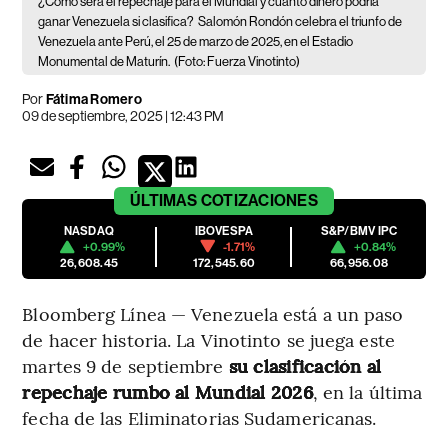
¿Cómo será el repechaje para el Mundial y cuánto dinero podría
ganar Venezuela si clasifica?
Salomón Rondón celebra el triunfo de
Venezuela ante Perú, el 25 de marzo de 2025, en el Estadio
Monumental de Maturín.
(Foto: Fuerza Vinotinto)
Por
Fátima Romero
09 de septiembre, 2025 | 12:43 PM
ÚLTIMAS
COTIZACIONES
NASDAQ
IBOVESPA
S&P/BMV IPC
+0.99%
-1.71%
+0.84%
26,608.45
172,545.60
66,956.08
Bloomberg Línea — Venezuela está a un paso
de hacer historia. La Vinotinto se juega este
martes 9 de septiembre
su clasificación al
repechaje rumbo al Mundial 2026
, en la última
fecha de las Eliminatorias Sudamericanas.