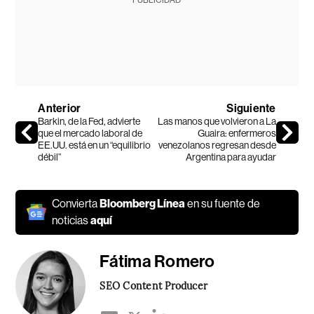
Anterior
Siguiente
Barkin, de la Fed, advierte
Las manos que volvieron a La
que el mercado laboral de
Guaira: enfermeros
EE.UU. está en un “equilibrio
venezolanos regresan desde
débil”
Argentina para ayudar
Convierta
Bloomberg Línea
en su fuente de
noticias
aquí
Fátima Romero
SEO Content Producer