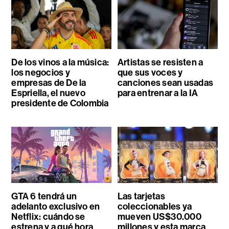
De los vinos a la música:
Artistas se resisten a
los negocios y
que sus voces y
empresas de De la
canciones sean usadas
Espriella, el nuevo
para entrenar a la IA
presidente de Colombia
GTA 6 tendrá un
Las tarjetas
adelanto exclusivo en
coleccionables ya
Netflix: cuándo se
mueven US$30.000
estrena y a qué hora
millones y esta marca