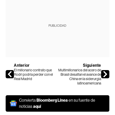
PUBLICIDAD
Anterior
Siguiente
El millonario contrato que
Multimillonarios del acero de
Rodri podría perder con el
Brasil desafían el avance de
Real Madrid
China en la siderurgia
latinoamericana
Convierta
Bloomberg Línea
en su fuente de
noticias
aquí