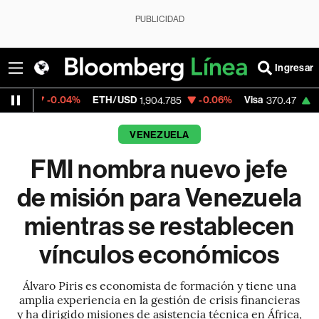
PUBLICIDAD
Ingresar
0.04%
ETH/USD
-0.06%
Visa
+0.52%
Me
1,904.785
370.47
VENEZUELA
FMI nombra nuevo jefe
de misión para Venezuela
mientras se restablecen
vínculos económicos
Álvaro Piris es economista de formación y tiene una
amplia experiencia en la gestión de crisis financieras
y ha dirigido misiones de asistencia técnica en África,