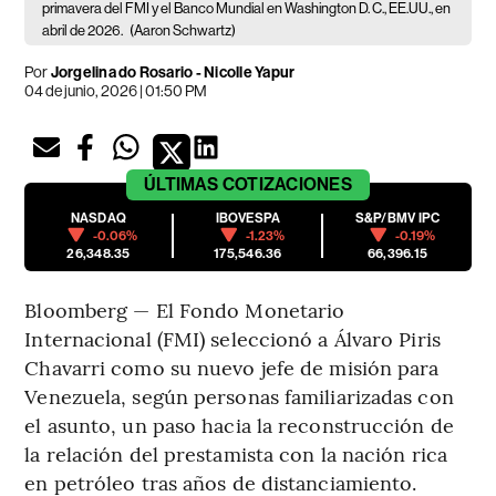
primavera del FMI y el Banco Mundial en Washington D. C., EE.UU., en
abril de 2026.
(Aaron Schwartz)
Por
Jorgelina do Rosario - Nicolle Yapur
04 de junio, 2026 | 01:50 PM
ÚLTIMAS
COTIZACIONES
NASDAQ
IBOVESPA
S&P/BMV IPC
-0.06%
-1.23%
-0.19%
26,348.35
175,546.36
66,396.15
Bloomberg — El Fondo Monetario
Internacional (FMI) seleccionó a Álvaro Piris
Chavarri como su nuevo jefe de misión para
Venezuela, según personas familiarizadas con
el asunto, un paso hacia la reconstrucción de
la relación del prestamista con la nación rica
en petróleo tras años de distanciamiento.