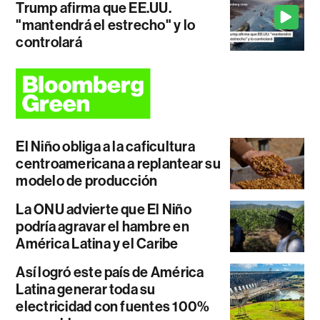
Trump afirma que EE.UU.
"mantendrá el estrecho" y lo
controlará
El Niño obliga a la caficultura
centroamericana a replantear su
modelo de producción
La ONU advierte que El Niño
podría agravar el hambre en
América Latina y el Caribe
Así logró este país de América
Latina generar toda su
electricidad con fuentes 100%