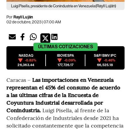
(Raylí Luján)
Luigi Pisella, presidente de Conindustria en Venezuela
Por
Raylí Luján
02 de octubre, 2023 | 07:00 AM
ÚLTIMAS
COTIZACIONES
NASDAQ
IBOVESPA
S&P/BMV IPC
-0.83%
-0.09%
-0.46%
26,363.44
177,726.17
66,525.18
Caracas –
Las importaciones en Venezuela
representan el 45% del consumo de acuerdo
a las últimas cifras de la Encuesta de
Coyuntura Industrial desarrollada por
Conindustria.
Luigi Pisella, al frente de la
Confederación de Industriales desde 2021 ha
solicitado constantemente que la competencia