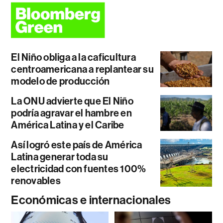
El Niño obliga a la caficultura
centroamericana a replantear su
modelo de producción
La ONU advierte que El Niño
podría agravar el hambre en
América Latina y el Caribe
Así logró este país de América
Latina generar toda su
electricidad con fuentes 100%
renovables
Económicas e internacionales