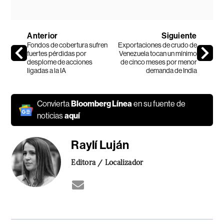
Anterior
Siguiente
Fondos de cobertura sufren
Exportaciones de crudo de
fuertes pérdidas por
Venezuela tocan un mínimo
desplome de acciones
de cinco meses por menor
ligadas a la IA
demanda de India
Convierta
Bloomberg Línea
en su fuente de
noticias
aquí
Raylí Luján
Editora / Localizador