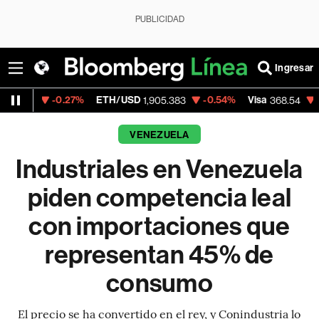
PUBLICIDAD
Ingresar
.27%
ETH/USD
-0.54%
Visa
-0.28%
Merc
1,905.383
368.54
VENEZUELA
Industriales en Venezuela
piden competencia leal
con importaciones que
representan 45% de
consumo
El precio se ha convertido en el rey, y Conindustria lo