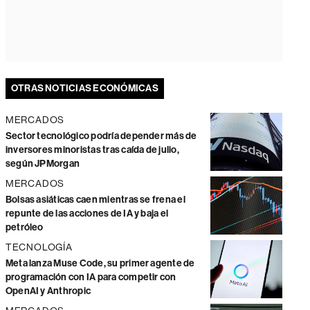
OTRAS NOTICIAS ECONÓMICAS
MERCADOS
Sector tecnológico podría depender más de
inversores minoristas tras caída de julio,
según JPMorgan
MERCADOS
Bolsas asiáticas caen mientras se frena el
repunte de las acciones de IA y baja el
petróleo
TECNOLOGÍA
Meta lanza Muse Code, su primer agente de
programación con IA para competir con
OpenAI y Anthropic