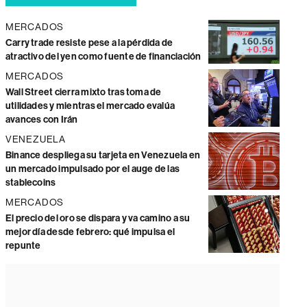
MERCADOS
Carry trade resiste pese a la pérdida de
atractivo del yen como fuente de financiación
MERCADOS
Wall Street cierra mixto tras toma de
utilidades y mientras el mercado evalúa
avances con Irán
VENEZUELA
Binance despliega su tarjeta en Venezuela en
un mercado impulsado por el auge de las
stablecoins
MERCADOS
El precio del oro se dispara y va camino a su
mejor día desde febrero: qué impulsa el
repunte