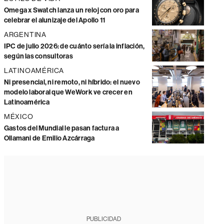
Omega x Swatch lanza un reloj con oro para
celebrar el alunizaje del Apollo 11
ARGENTINA
IPC de julio 2026: de cuánto sería la inflación,
según las consultoras
LATINOAMÉRICA
Ni presencial, ni remoto, ni híbrido: el nuevo
modelo laboral que WeWork ve crecer en
Latinoamérica
MÉXICO
Gastos del Mundial le pasan factura a
Ollamani de Emilio Azcárraga
PUBLICIDAD