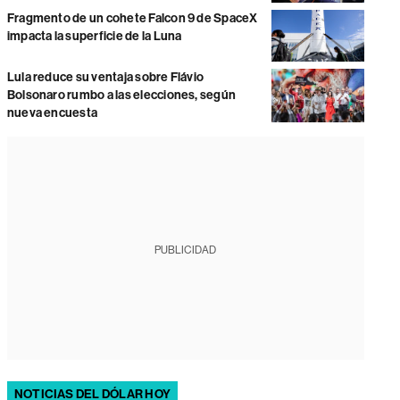
Fragmento de un cohete Falcon 9 de SpaceX
impacta la superficie de la Luna
Lula reduce su ventaja sobre Flávio
Bolsonaro rumbo a las elecciones, según
nueva encuesta
PUBLICIDAD
NOTICIAS DEL DÓLAR HOY