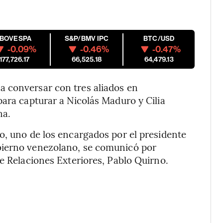
IBOVESPA
S&P/BMV IPC
BTC/USD
-0.09%
-0.46%
-0.47%
177,726.17
66,525.18
64,479.13
 conversar con tres aliados en
para capturar a Nicolás Maduro y Cilia
na.
o, uno de los encargados por el presidente
bierno venezolano, se comunicó por
de Relaciones Exteriores, Pablo Quirno.