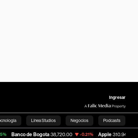
Ingresar
ecnología
Línea Studios
Negocios
Podcasts
de Bogota
38,720.00
Apple
310.94
USD
-0.21%
+0.55%
English