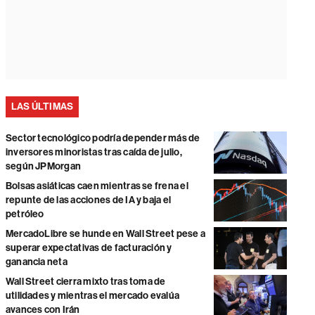
LAS ÚLTIMAS
Sector tecnológico podría depender más de
inversores minoristas tras caída de julio,
según JPMorgan
Bolsas asiáticas caen mientras se frena el
repunte de las acciones de IA y baja el
petróleo
MercadoLibre se hunde en Wall Street pese a
superar expectativas de facturación y
ganancia neta
Wall Street cierra mixto tras toma de
utilidades y mientras el mercado evalúa
avances con Irán