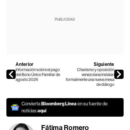
PUBLICIDAD
Anterior
Siguiente
Información sobre el pago
Chavismo y oposición
del Bono Único Familiar de
venezolana instalan
agosto 2026
formalmente una nueva mesa
de diálogo
Convierta
Bloomberg Línea
en su fuente de
noticias
aquí
Fátima Romero