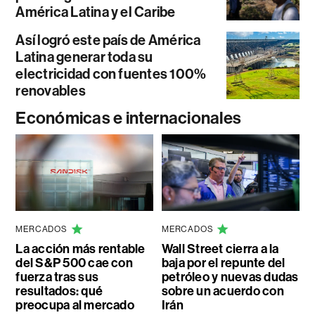
América Latina y el Caribe
Así logró este país de América
Latina generar toda su
electricidad con fuentes 100%
renovables
Económicas e internacionales
MERCADOS
MERCADOS
La acción más rentable
Wall Street cierra a la
del S&P 500 cae con
baja por el repunte del
fuerza tras sus
petróleo y nuevas dudas
resultados: qué
sobre un acuerdo con
preocupa al mercado
Irán