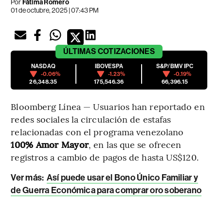
Por
Fátima Romero
01 de octubre, 2025 | 07:43 PM
ÚLTIMAS
COTIZACIONES
NASDAQ
IBOVESPA
S&P/BMV IPC
-0.06%
-1.23%
-0.19%
26,348.35
175,546.36
66,396.15
Bloomberg Línea — Usuarios han reportado en
redes sociales la circulación de estafas
relacionadas con el programa venezolano
100% Amor Mayor
, en las que se ofrecen
registros a cambio de pagos de hasta US$120.
Ver más:
Así puede usar el Bono Único Familiar y
de Guerra Económica para comprar oro soberano