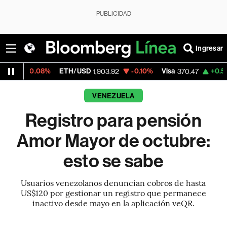
PUBLICIDAD
Ingresar
8%
ETH/USD
-0.10%
Visa
+0.52%
Mercado
1,903.92
370.47
VENEZUELA
Registro para pensión
Amor Mayor de octubre:
esto se sabe
Usuarios venezolanos denuncian cobros de hasta
US$120 por gestionar un registro que permanece
inactivo desde mayo en la aplicación veQR.