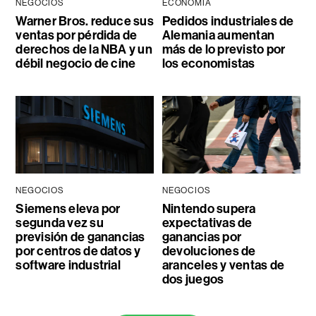
NEGOCIOS
ECONOMÍA
Warner Bros. reduce sus
Pedidos industriales de
ventas por pérdida de
Alemania aumentan
derechos de la NBA y un
más de lo previsto por
débil negocio de cine
los economistas
NEGOCIOS
NEGOCIOS
Siemens eleva por
Nintendo supera
segunda vez su
expectativas de
previsión de ganancias
ganancias por
por centros de datos y
devoluciones de
software industrial
aranceles y ventas de
dos juegos