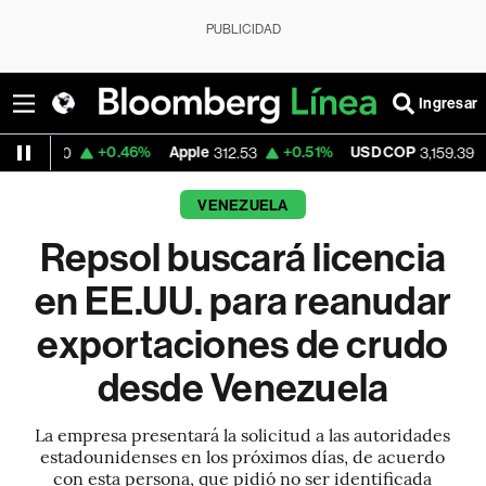
PUBLICIDAD
Ingresar
+0.46%
Apple
+0.51%
USD COP
-0.52%
T
312.53
3,159.39
VENEZUELA
Repsol buscará licencia
en EE.UU. para reanudar
exportaciones de crudo
desde Venezuela
La empresa presentará la solicitud a las autoridades
estadounidenses en los próximos días, de acuerdo
con esta persona, que pidió no ser identificada