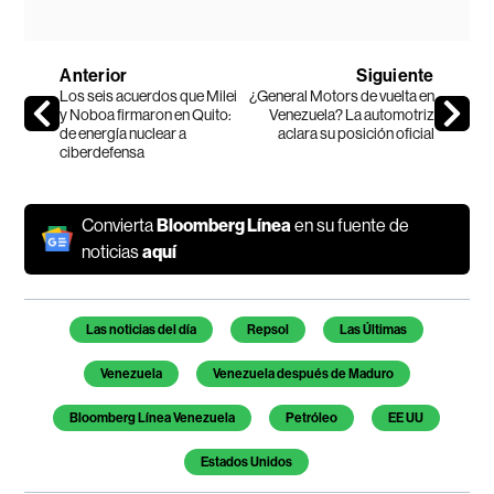
Anterior
Siguiente
Los seis acuerdos que Milei
¿General Motors de vuelta en
y Noboa firmaron en Quito:
Venezuela? La automotriz
de energía nuclear a
aclara su posición oficial
ciberdefensa
Convierta
Bloomberg Línea
en su fuente de
noticias
aquí
Temas de este artículo
Las noticias del día
Repsol
Las Últimas
Venezuela
Venezuela después de Maduro
Bloomberg Línea Venezuela
Petróleo
EE UU
Estados Unidos