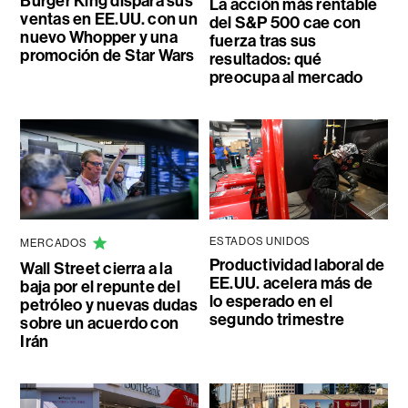
Burger King dispara sus
La acción más rentable
ventas en EE.UU. con un
del S&P 500 cae con
nuevo Whopper y una
fuerza tras sus
promoción de Star Wars
resultados: qué
preocupa al mercado
ESTADOS UNIDOS
MERCADOS
Productividad laboral de
Wall Street cierra a la
EE.UU. acelera más de
baja por el repunte del
lo esperado en el
petróleo y nuevas dudas
segundo trimestre
sobre un acuerdo con
Irán