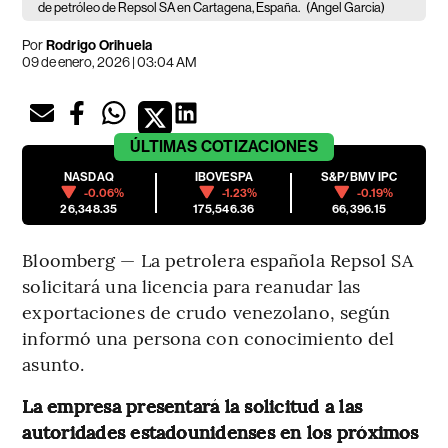
de petróleo de Repsol SA en Cartagena, España.
(Angel Garcia)
Por
Rodrigo Orihuela
09 de enero, 2026 | 03:04 AM
ÚLTIMAS
COTIZACIONES
NASDAQ
IBOVESPA
S&P/BMV IPC
-0.06%
-1.23%
-0.19%
26,348.35
175,546.36
66,396.15
Bloomberg — La petrolera española Repsol SA
solicitará una licencia para reanudar las
exportaciones de crudo venezolano, según
informó una persona con conocimiento del
asunto.
La empresa presentará la solicitud a las
autoridades estadounidenses en los próximos