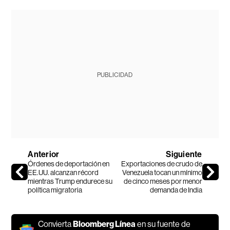
PUBLICIDAD
Anterior
Siguiente
Órdenes de deportación en
Exportaciones de crudo de
EE.UU. alcanzan récord
Venezuela tocan un mínimo
mientras Trump endurece su
de cinco meses por menor
política migratoria
demanda de India
Convierta
Bloomberg Línea
en su fuente de