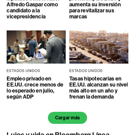
Alfredo Gaspar como
aumenta su inversión
candidato a la
para revitalizar sus
vicepresidencia
marcas
ESTADOS UNIDOS
ESTADOS UNIDOS
Empleo privado en
Tasas hipotecarias en
EE.UU. crece menos de
EE.UU. alcanzan su nivel
lo esperado en julio,
más alto en un año y
según ADP
frenan la demanda
Cargar más
Lujos y vida en Bloomberg Línea