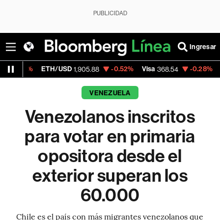
PUBLICIDAD
Ingresar
ETH/USD
-0.52%
Visa
-0.28%
MercadoLib
1,905.88
368.54
VENEZUELA
Venezolanos inscritos
para votar en primaria
opositora desde el
exterior superan los
60.000
Chile es el país con más migrantes venezolanos que