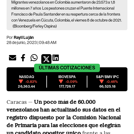
Migrantes venezolanos en Colombia aumentaron de 23.573 a 1,8
millones en 7 años
Los peatones cruzan el Puente Internacional
Francisco de Paula Santander en su reapertura cerca de la frontera
con Venezuela en Cúcuta, Colombia, el viernes 8 de octubre de 2021.
(Bloomberg/Ferley Ospina)
Por
Raylí Luján
28 de junio, 2023 | 09:48 AM
ÚLTIMAS
COTIZACIONES
NASDAQ
IBOVESPA
S&P/BMV IPC
-0.83%
-0.09%
-0.46%
26,363.44
177,726.17
66,525.18
Caracas —
Un poco más de 60.000
venezolanos han actualizado sus datos en el
registro dispuesto por la Comisión Nacional
de Primaria para las elecciones que elegirán
un candidato opositor único
frente a las