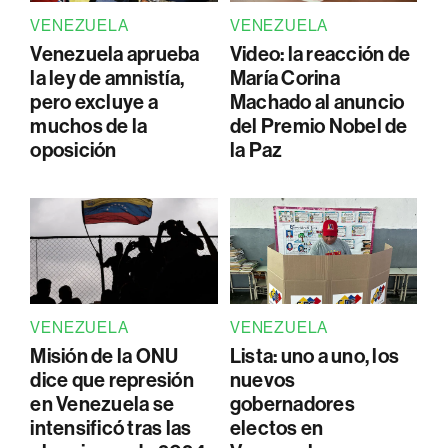
VENEZUELA
VENEZUELA
Venezuela aprueba
Video: la reacción de
la ley de amnistía,
María Corina
pero excluye a
Machado al anuncio
muchos de la
del Premio Nobel de
oposición
la Paz
VENEZUELA
VENEZUELA
Misión de la ONU
Lista: uno a uno, los
dice que represión
nuevos
en Venezuela se
gobernadores
intensificó tras las
electos en