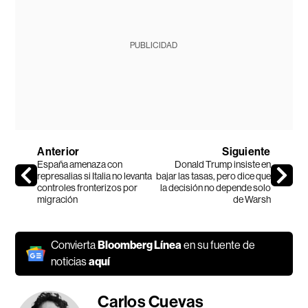
PUBLICIDAD
Anterior
Siguiente
España amenaza con
Donald Trump insiste en
represalias si Italia no levanta
bajar las tasas, pero dice que
controles fronterizos por
la decisión no depende solo
migración
de Warsh
Convierta
Bloomberg Línea
en su fuente de
noticias
aquí
Carlos Cuevas