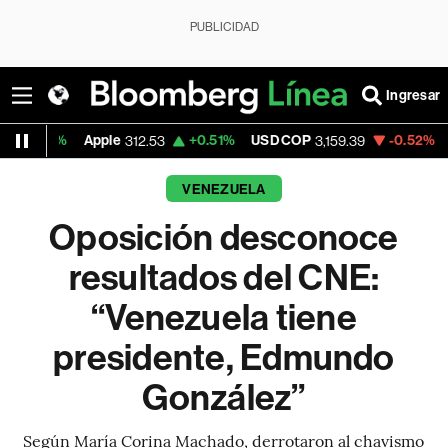
PUBLICIDAD
Ingresar
Apple
+0.51%
USD COP
-0.52%
Tesla
312.53
3,159.39
319.5
VENEZUELA
Oposición desconoce
resultados del CNE:
“Venezuela tiene
presidente, Edmundo
González”
Según María Corina Machado, derrotaron al chavismo