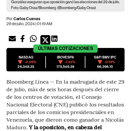
González aseguran que oposición ganó las elecciones del 29 de julio.
Foto: Gaby Oraa/Bloomberg
(Bloomberg/Gaby Oraa)
Por
Carlos Cuevas
29 de julio, 2024 | 01:19 AM
ÚLTIMAS
COTIZACIONES
NASDAQ
IBOVESPA
S&P/BMV IPC
-0.06%
-1.23%
-0.19%
26,348.35
175,546.36
66,396.15
Bloomberg Línea — En la madrugada de este 29
de julio, más de seis horas después del cierre
de los centros de votación, el Consejo
Nacional Electoral (CNE) publicó los resultados
parciales de los comicios presidenciales en
Venezuela, que dieron como ganador a Nicolás
Maduro.
Y
la oposición, en cabeza del