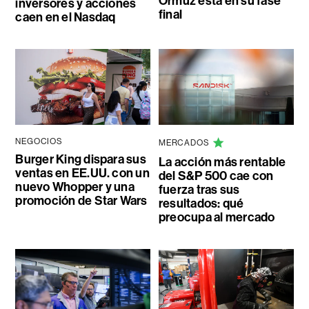
Ormuz está en su fase
inversores y acciones
final
caen en el Nasdaq
NEGOCIOS
MERCADOS
Burger King dispara sus
La acción más rentable
ventas en EE.UU. con un
del S&P 500 cae con
nuevo Whopper y una
fuerza tras sus
promoción de Star Wars
resultados: qué
preocupa al mercado